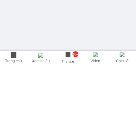
18+
Trang chủ
Xem nhiều
Video
Chia sẻ
Tin mới