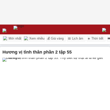
Mới nhất
Xem nhiều
💰 Giá vàng
📅 Lịch âm
☀️ Thời tiết

Hương vị tình thân phần 2 tập 55