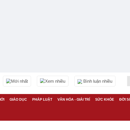
Mới nhất
Xem nhiều
Bình luận nhiều
IỚI
GIÁO DỤC
PHÁP LUẬT
VĂN HÓA - GIẢI TRÍ
SỨC KHỎE
ĐỜI S