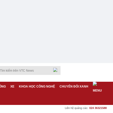
ỐNG
XE
KHOA HỌC CÔNG NGHỆ
CHUYỂN ĐỔI XANH
Liên hệ quảng cáo:
024 36321588