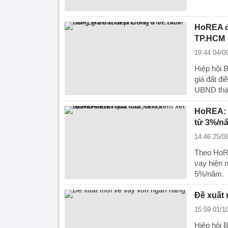
HoREA đề
TP.HCM
19:44 04/0
Hiệp hội
giá đất 
UBND thà
HoREA: L
từ 3%/n
14:46 25/0
Theo HoRE
vay hiện 
5%/năm.
Đề xuất 
15:59 01/1
Hiệp hội 