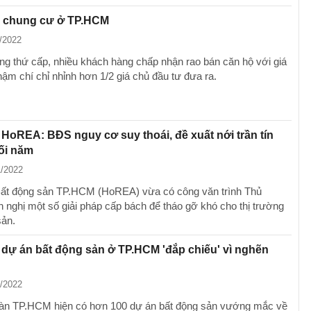
á chung cư ở TP.HCM
1/2022
ờng thứ cấp, nhiều khách hàng chấp nhận rao bán căn hộ với giá
thậm chí chỉ nhỉnh hơn 1/2 giá chủ đầu tư đưa ra.
h HoREA: BĐS nguy cơ suy thoái, đề xuất nới trần tín
́i năm
1/2022
Bất động sản TP.HCM (HoREA) vừa có công văn trình Thủ
n nghị một số giải pháp cấp bách để tháo gỡ khó cho thị trường
ản.
dự án bất động sản ở TP.HCM 'đắp chiếu' vì nghẽn
1/2022
bàn TP.HCM hiện có hơn 100 dự án bất động sản vướng mắc về