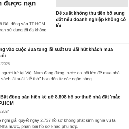
m được nạn
Đề xuất không thu tiền bổ sung
đất nếu doanh nghiệp không có
hội Bất động sản TP.HCM
lỗi
hạn sử dụng tối đa không
g vào cuộc đua tung lãi suất ưu đãi hút khách mua
uổi
2/2025
u người trẻ tại Việt Nam đang đứng trước cơ hội lớn để mua nhà
 sách lãi suất “dễ thở” hơn đến từ các ngân hàng.
 Bất động sản hiến kế gỡ 8.808 hồ sơ thuế nhà đất 'mắc
 TP.HCM
9/2024
nghị giải quyết ngay 2.737 hồ sơ không phát sinh nghĩa vụ tài
 Nhà nước, phân loại hồ sơ khác phù hợp.