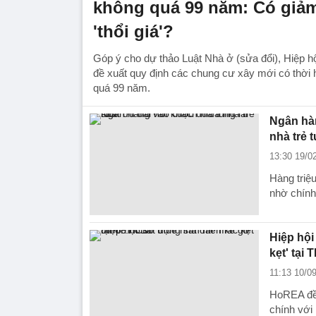
không quá 99 năm: Có giả
'thổi giá'?
Góp ý cho dự thảo Luật Nhà ở (sửa đổi), Hiệp 
đề xuất quy định các chung cư xây mới có thời 
quá 99 năm.
Ngân hàn
nhà trẻ t
13:30 19/0
Hàng triệ
nhờ chính
Hiệp hội
kẹt' tại
11:13 10/0
HoREA đề 
chính với