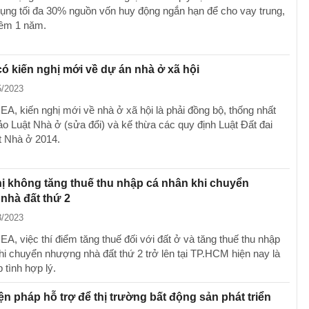
ụng tối đa 30% nguồn vốn huy động ngắn hạn để cho vay trung,
hêm 1 năm.
 kiến nghị mới về dự án nhà ở xã hội
5/2023
A, kiến nghị mới về nhà ở xã hội là phải đồng bộ, thống nhất
ảo Luật Nhà ở (sửa đổi) và kế thừa các quy định Luật Đất đai
t Nhà ở 2014.
ị không tăng thuế thu nhập cá nhân khi chuyển
nhà đất thứ 2
3/2023
A, việc thí điểm tăng thuế đối với đất ở và tăng thuế thu nhập
hi chuyển nhượng nhà đất thứ 2 trở lên tại TP.HCM hiện nay là
 tình hợp lý.
ện pháp hỗ trợ để thị trường bất động sản phát triển