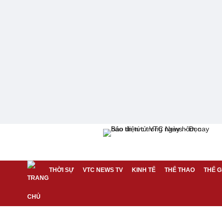
THỜI SỰ
VTC NEWS TV
KINH TẾ
THỂ THAO
THẾ G