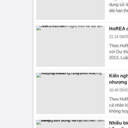
dụng sử d
dài hạn t
HoREA có
21:14 09/0
Theo HoRE
với Dự th
2013, Luậ
Kiến ngh
nhượng 
16:48 05/0
Theo HoRE
cá nhân k
không hợp
Nhiều bi