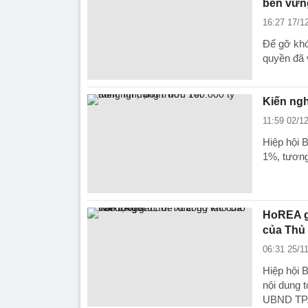
bền vữn
16:27 17/1
Để gỡ khó
quyền đã v
Kiến ngh
11:59 02/1
Hiệp hội 
1%, tương
HoREA gử
của Thủ
06:31 25/1
Hiệp hội 
nội dung 
UBND TP