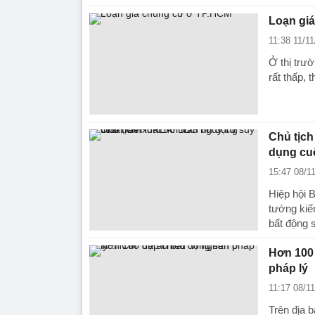
Loạn gi
11:38 11/1
Ở thị trư
rất thấp, 
Chủ tịc
dụng cuô
15:47 08/1
Hiệp hội 
tướng kiế
bất động s
Hơn 100 
pháp lý
11:17 08/1
Trên địa 