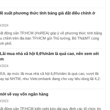
 xuất phương thức tính bảng giá đất điều chỉnh ở
9/2024
 Bất động sản TP.HCM (HoREA) góp ý về phương thức tính bảng
điều chỉnh trên địa bàn TP.HCM gửi Thủ tướng, Bộ TN&MT cùng
nh phố.
ãi mua nhà xã hội 6,6%/năm là quá cao, nên xem xét
ăm
8/2024
A, áp mức lãi mua nhà xã hội 6,6%/năm là quá cao, vượt lãi
nay tại NHTM, như Vietcombank đang cho vay tiêu dùng lãi 4,2-
mới về vay vốn ngân hàng
0/2023
Bất động sản TP.HCM kiến nghị kéo dài quy định các tổ chức tín