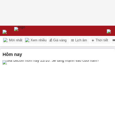
Mới nhất
Xem nhiều
💰 Giá vàng
📅 Lịch âm
☀️ Thời tiết

hôm nay