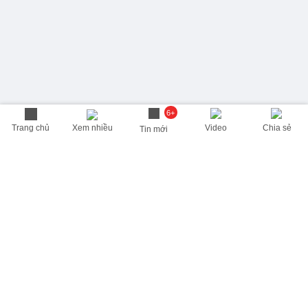
6+
Trang chủ
Xem nhiều
Video
Chia sẻ
Tin mới