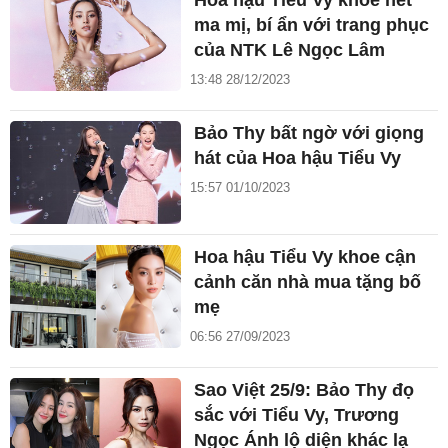
Hoa hậu Tiểu Vy khoe nét
ma mị, bí ẩn với trang phục
của NTK Lê Ngọc Lâm
13:48 28/12/2023
Bảo Thy bất ngờ với giọng
hát của Hoa hậu Tiểu Vy
15:57 01/10/2023
Hoa hậu Tiểu Vy khoe cận
cảnh căn nhà mua tặng bố
mẹ
06:56 27/09/2023
Sao Việt 25/9: Bảo Thy đọ
sắc với Tiểu Vy, Trương
Ngọc Ánh lộ diện khác lạ