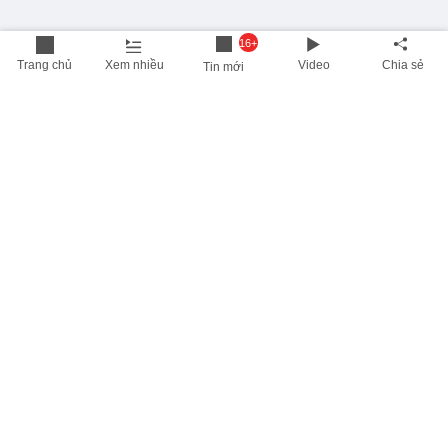
16+
Trang chủ
Xem nhiều
Video
Chia sẻ
Tin mới
THÔNG TIN HỮU ÍCH
Cập nhật nhanh các thông tin được quan tâm mỗi ngày
Lịch âm hôm nay