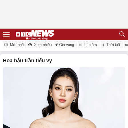
Mới nhất
Xem nhiều
💰 Giá vàng
📅 Lịch âm
☀️ Thời tiết

hoa hậu trần tiểu vy