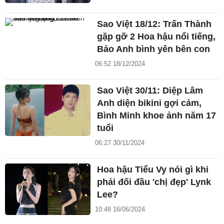
Sao Việt 18/12: Trấn Thành
gặp gỡ 2 Hoa hậu nổi tiếng,
Bảo Anh bình yên bên con
06:52 18/12/2024
Sao Việt 30/11: Diệp Lâm
Anh diện bikini gợi cảm,
Bình Minh khoe ảnh năm 17
tuổi
06:27 30/11/2024
Hoa hậu Tiểu Vy nói gì khi
phải đối đầu 'chị đẹp' Lynk
Lee?
10:48 16/06/2024