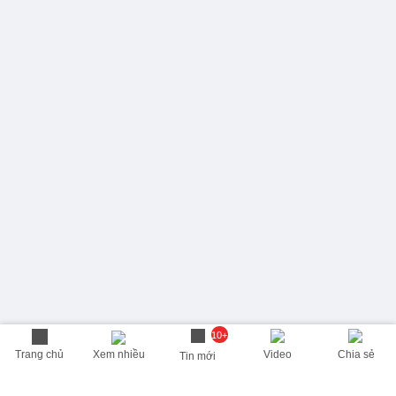
10+
Trang chủ
Xem nhiều
Video
Chia sẻ
Tin mới