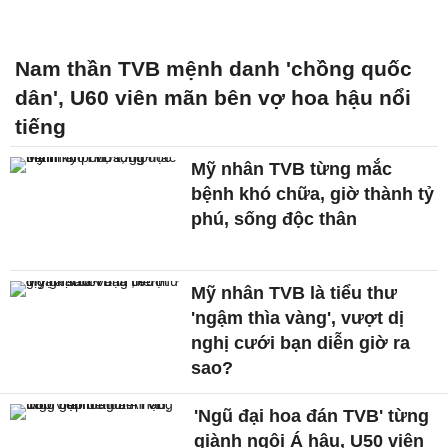
Nam thần TVB mệnh danh 'chồng quốc
dân', U60 viên mãn bên vợ hoa hậu nổi
tiếng
Mỹ nhân TVB từng mắc
bệnh khó chữa, giờ thành tỷ
phú, sống độc thân
Mỹ nhân TVB là tiểu thư
'ngậm thìa vàng', vượt dị
nghị cưới bạn diễn giờ ra
sao?
'Ngũ đại hoa đán TVB' từng
giành ngôi Á hậu, U50 viên