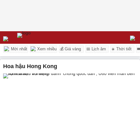
Mới nhất
Xem nhiều
💰 Giá vàng
📅 Lịch âm
☀️ Thời tiết

Hoa hậu Hong Kong