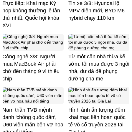
Trực tiếp: Khai mạc Kỳ
Tin xe 3/8: Hyundai lộ
họp không thường lệ lần
MPV điện mới, BYD M6
thứ nhất, Quốc hội khóa
hybrid chạy 110 km
XVI
Công nghệ 3/8: Người
Từ một căn nhà thừa kế
mua MacBook Air phải
sớm, tôi mua được 3 ngôi
chờ đến tháng 9 vì thiếu
nhà, dư dả để phụng
chip
dưỡng cha mẹ
Nam thần TVB mệnh
Hình ảnh ấn tượng đêm
danh 'chồng quốc dân',
khai mạc liên hoan quốc
U60 viên mãn bên vợ hoa
tế võ cổ truyền 2026 tại
hậu nổi tiếng
Gia Lai