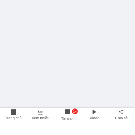
1+
Trang chủ
Xem nhiều
Video
Chia sẻ
Tin mới