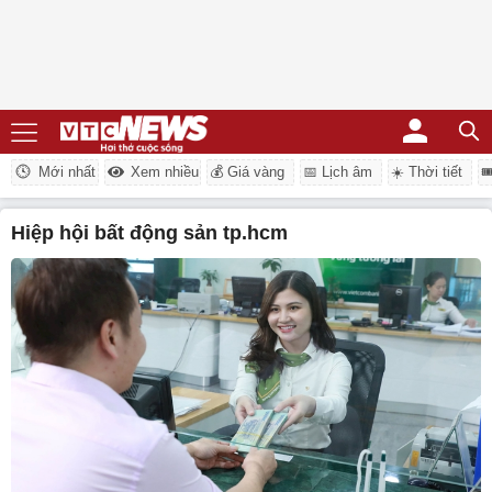
Mới nhất
Xem nhiều
💰 Giá vàng
📅 Lịch âm
☀️ Thời tiết

hiệp hội bất động sản tp.hcm