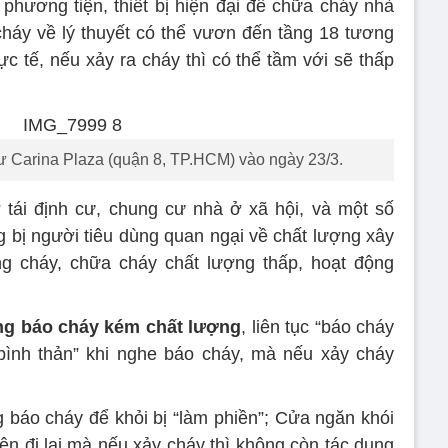
hương tiện, thiết bị hiện đại để chữa cháy nhà
háy về lý thuyết có thể vươn đến tầng 18 tương
c tế, nếu xảy ra cháy thì có thể tầm với sẽ thấp
 Carina Plaza (quận 8, TP.HCM) vào ngày 23/3.
 tái định cư, chung cư nhà ở xã hội, và một số
bị người tiêu dùng quan ngại về chất lượng xây
ng cháy, chữa cháy chất lượng thấp, hoạt động
ng báo cháy kém chất lượng
, liên tục “báo cháy
“bình thản” khi nghe báo cháy, mà nếu xảy cháy
g báo cháy để khỏi bị “làm phiền”; Cửa ngăn khói
iện đi lại mà nếu xảy cháy thì không còn tác dụng