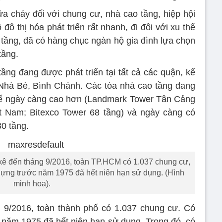
ữa cháy đối với chung cư, nhà cao tầng, hiệp hội
đô thị hóa phát triển rất nhanh, đi đôi với xu thế
 tầng, đã có hàng chục ngàn hộ gia đình lựa chọn
tầng.
ầng đang được phát triển tại tất cả các quận, kể
Nhà Bè, Bình Chánh. Các tòa nhà cao tầng đang
thế ngày càng cao hơn (Landmark Tower Tân Cảng
ệt Nam; Bitexco Tower 68 tầng) và ngày càng có
0 tầng.
 kê đến tháng 9/2016, toàn TP.HCM có 1.037 chung cư,
dựng trước năm 1975 đã hết niên hạn sử dụng. (Hình
minh hoạ).
g 9/2016, toàn thành phố có 1.037 chung cư. Có
năm 1975 đã hết niên hạn sử dụng. Trong đó, có