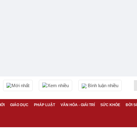
Mới nhất
Xem nhiều
Bình luận nhiều
IỚI
GIÁO DỤC
PHÁP LUẬT
VĂN HÓA - GIẢI TRÍ
SỨC KHỎE
ĐỜI S