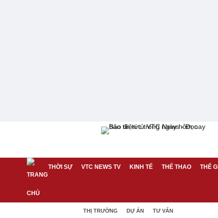
THỜI SỰ
VTC NEWS TV
KINH TẾ
THỂ THAO
THẾ G
THỊ TRƯỜNG
DỰ ÁN
TƯ VẤN