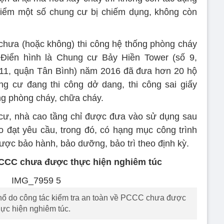
hiểm một số chung cư bị chiếm dụng, không còn
chưa (hoặc không) thi công hệ thống phòng cháy
Điển hình là Chung cư Bảy Hiền Tower (số 9,
1, quận Tân Bình) năm 2016 đã đưa hơn 20 hộ
ng cư đang thi công dở dang, thi công sai giấy
ng phòng cháy, chữa cháy.
 cư, nhà cao tầng chỉ được đưa vào sử dụng sau
 đạt yêu cầu, trong đó, có hạng mục công trình
ược bảo hành, bảo dưỡng, bảo trì theo định kỳ.
 PCCC chưa được thực hiện nghiêm túc
ổ do công tác kiểm tra an toàn về PCCC chưa được
hực hiện nghiêm túc.