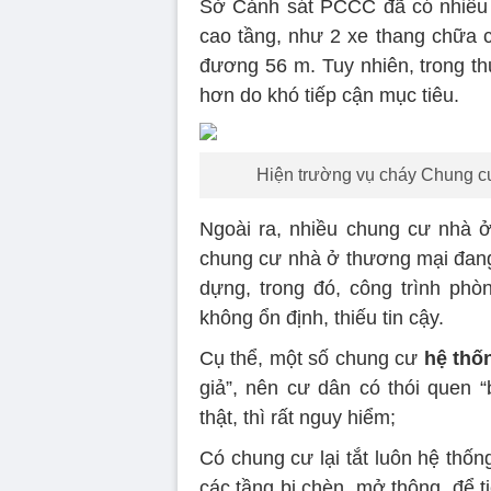
Sở Cảnh sát PCCC đã có nhiều p
cao tầng, như 2 xe thang chữa c
đương 56 m. Tuy nhiên, trong thự
hơn do khó tiếp cận mục tiêu.
Hiện trường vụ cháy Chung cư
Ngoài ra, nhiều chung cư nhà ở
chung cư nhà ở thương mại đang 
dựng, trong đó, công trình phò
không ổn định, thiếu tin cậy.
Cụ thể, một số chung cư
hệ thố
giả”, nên cư dân có thói quen 
thật, thì rất nguy hiểm;
Có chung cư lại tắt luôn hệ thốn
các tầng bị chèn, mở thông, để t