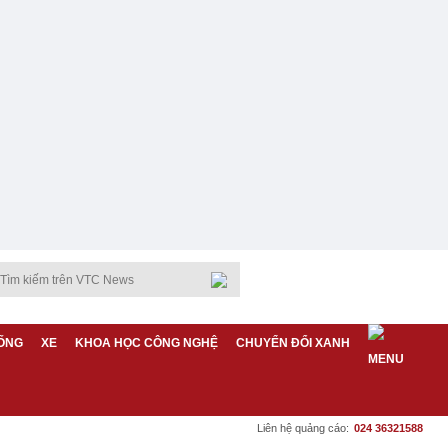
ỐNG
XE
KHOA HỌC CÔNG NGHỆ
CHUYỂN ĐỔI XANH
Liên hệ quảng cáo:
024 36321588