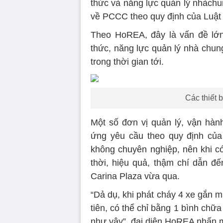
thức và năng lực quản lý nhàchun
về PCCC theo quy định của Luật
Theo HoREA, đây là vấn đề lớn
thức, năng lực quản lý nhà chung
trong thời gian tới.
Các thiết 
Một số đơn vị quản lý, vận hà
ứng yêu cầu theo quy định của 
không chuyên nghiệp, nên khi có
thời, hiệu quả, thậm chí dẫn 
Carina Plaza vừa qua.
“Dả dụ, khi phát cháy 4 xe gắn má
tiên, có thể chỉ bằng 1 bình chữ
như vậy”, đại diện HoREA nhấn 