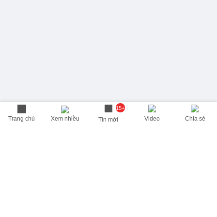
15+
Trang chủ
Xem nhiều
Video
Chia sẻ
Tin mới