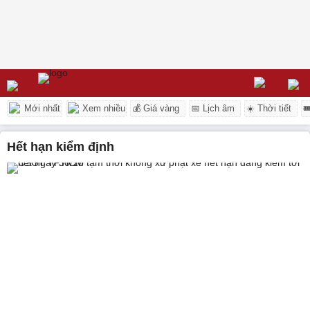
Mới nhất
Xem nhiều
💰 Giá vàng
📅 Lịch âm
☀️ Thời tiết

hết hạn kiểm định