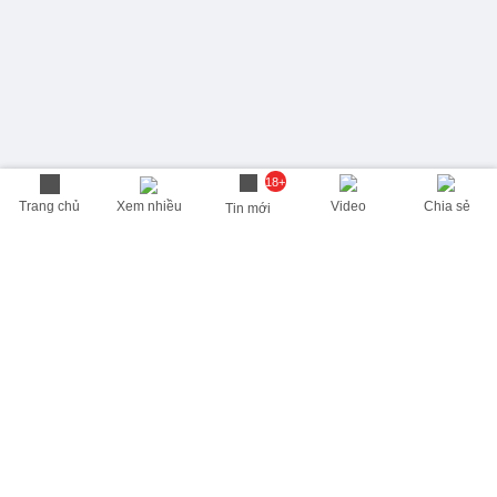
18+
Trang chủ
Xem nhiều
Video
Chia sẻ
Tin mới