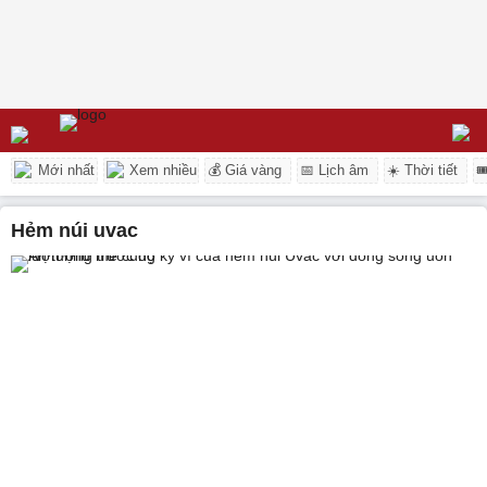
Mới nhất
Xem nhiều
💰 Giá vàng
📅 Lịch âm
☀️ Thời tiết

hẻm núi uvac