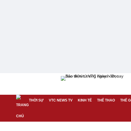
THỜI SỰ
VTC NEWS TV
KINH TẾ
THỂ THAO
THẾ G