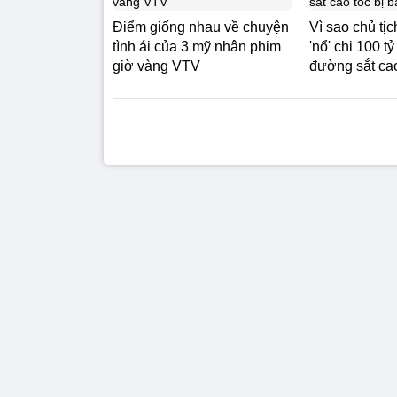
Điểm giống nhau về chuyện
Vì sao chủ tịc
tình ái của 3 mỹ nhân phim
'nổ' chi 100 
giờ vàng VTV
đường sắt cao