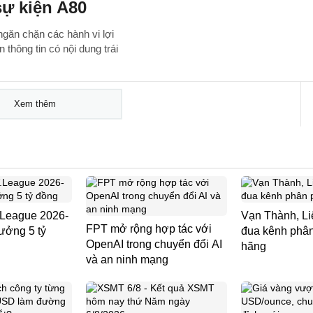
 sự kiện A80
ngăn chặn các hành vi lợi
 thông tin có nội dung trái
Xem thêm
.League 2026-
Vạn Thành, Li
FPT mở rộng hợp tác với
ưởng 5 tỷ
đua kênh phân
OpenAI trong chuyển đổi AI
hãng
và an ninh mạng