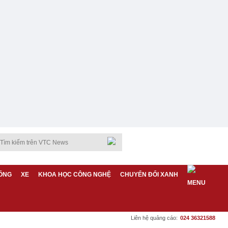
ỐNG
XE
KHOA HỌC CÔNG NGHỆ
CHUYỂN ĐỔI XANH
Liên hệ quảng cáo:
024 36321588