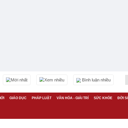
Mới nhất
Xem nhiều
Bình luận nhiều
IỚI
GIÁO DỤC
PHÁP LUẬT
VĂN HÓA - GIẢI TRÍ
SỨC KHỎE
ĐỜI S