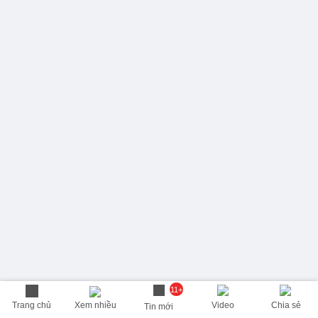
11+
Trang chủ
Xem nhiều
Video
Chia sẻ
Tin mới