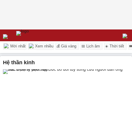
Mới nhất
Xem nhiều
💰 Giá vàng
📅 Lịch âm
☀️ Thời tiết

hệ thần kinh