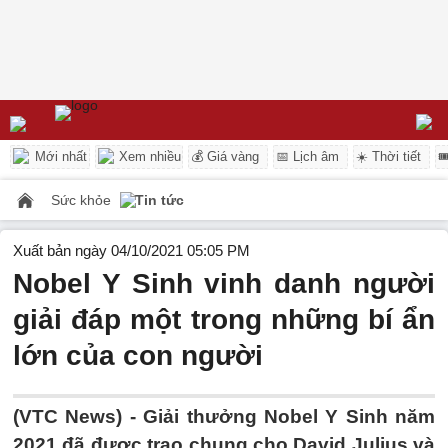
Mới nhất
Xem nhiều
💰 Giá vàng
📅 Lịch âm
☀️ Thời tiết

Sức khỏe
Tin tức
Xuất bản ngày 04/10/2021 05:05 PM
Nobel Y Sinh vinh danh người
giải đáp một trong những bí ẩn
lớn của con người
(VTC News) -
Giải thưởng Nobel Y Sinh năm
2021 đã được trao chung cho David Julius và