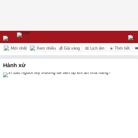
Mới nhất
Xem nhiều
💰 Giá vàng
📅 Lịch âm
☀️ Thời tiết

hành xử