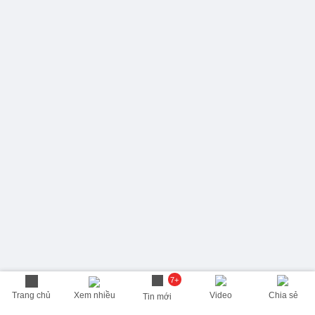
7+
Trang chủ
Xem nhiều
Video
Chia sẻ
Tin mới