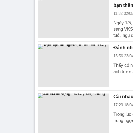
bạn thâ
11:32 02/0
Ngày 1/5,
sang VKSN
tuổi, ngụ 
Đánh nhầ
15:56 23/0
Thấy có n
anh trước
Cãi nhau
17:23 18/0
Trong lúc
trúng ngự