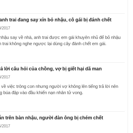
nh trai đang say xỉn bỏ nhậu, cô gái bị đánh chết
8/2017
 nhậu say về nhà, anh trai được em gái khuyên nhủ để bỏ nhậu
 trai không nghe ngược lại dùng cây đánh chết em gái.
ả lời câu hỏi của chồng, vợ bị giết hại dã man
8/2017
 về việc trông con nhưng người vợ không lên tiếng trả lời nên
 búa đập vào đầu khiến nạn nhân tử vong.
n trên bàn nhậu, người đàn ông bị chém chết
6/2017