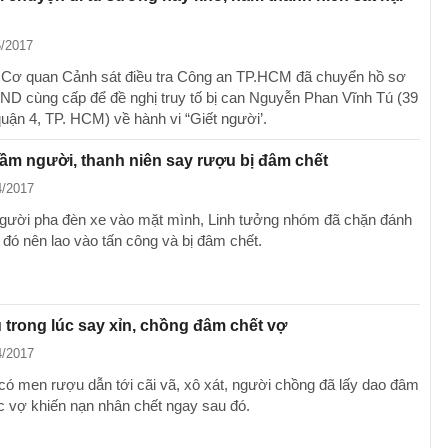
n
5/2017
 Cơ quan Cảnh sát điều tra Công an TP.HCM đã chuyển hồ sơ
D cùng cấp để đề nghị truy tố bị can Nguyễn Phan Vĩnh Tú (39
quận 4, TP. HCM) về hành vi “Giết người’.
m người, thanh niên say rượu bị đâm chết
4/2017
gười pha đèn xe vào mặt mình, Linh tưởng nhóm đã chặn đánh
 đó nên lao vào tấn công và bị đâm chết.
 trong lúc say xỉn, chồng đâm chết vợ
4/2017
 có men rượu dẫn tới cãi vã, xô xát, người chồng đã lấy dao đâm
c vợ khiến nạn nhân chết ngay sau đó.