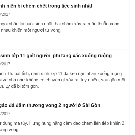
h niên bị chém chết trong tiệc sinh nhật
9/2017
ngồi nhậu tại buổi sinh nhật, hai nhóm xảy ra mâu thuẫn xông
nhau khiến một người tử vong.
sinh lớp 11 giết người, phi tang xác xuống ruộng
9/2017
ánh Th. bất tỉnh, nam sinh lớp 11 đã kéo nạn nhân xuống ruộng
rồi về nhà như không có chuyện gì xảy ra, tuy nhiên, sau gần một
n, Ly đã bị tóm gọn.
ngáo đá đâm thương vong 2 người ở Sài Gòn
8/2017
ử dụng ma túy, Hưng hung hăng cầm dao chém liên tiếp khiến 2
ơng vong.