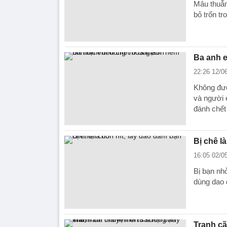
Mâu thuẫn
bỏ trốn tr
Ba anh e
22:26 12/0
Không đượ
và người 
đánh chết 
Bị chê l
16:05 02/0
Bị bạn nh
dùng dao 
Tranh cã