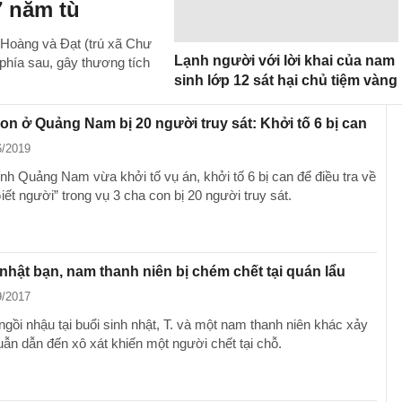
7 năm tù
 Hoàng và Đạt (trú xã Chư
Lạnh người với lời khai của nam
 phía sau, gây thương tích
sinh lớp 12 sát hại chủ tiệm vàng
on ở Quảng Nam bị 20 người truy sát: Khởi tố 6 bị can
6/2019
ỉnh Quảng Nam vừa khởi tố vụ án, khởi tố 6 bị can để điều tra về
iết người” trong vụ 3 cha con bị 20 người truy sát.
nhật bạn, nam thanh niên bị chém chết tại quán lẩu
9/2017
ngồi nhậu tại buổi sinh nhật, T. và một nam thanh niên khác xảy
uẫn dẫn đến xô xát khiến một người chết tại chỗ.