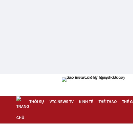
THỜI SỰ
VTC NEWS TV
KINH TẾ
THỂ THAO
THẾ G