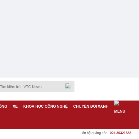
ỐNG
XE
KHOA HỌC CÔNG NGHỆ
CHUYỂN ĐỔI XANH
Liên hệ quảng cáo:
024 36321588