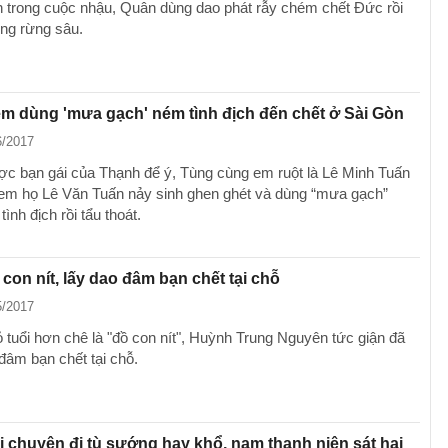
 trong cuộc nhậu, Quân dùng dao phát rẫy chém chết Đức rồi
ong rừng sâu.
m dùng 'mưa gạch' ném tình địch đến chết ở Sài Gòn
6/2017
c bạn gái của Thạnh để ý, Tùng cùng em ruột là Lê Minh Tuấn
em họ Lê Văn Tuấn nảy sinh ghen ghét và dùng “mưa gạch”
tình địch rồi tẩu thoát.
à con nít, lấy dao đâm bạn chết tại chỗ
5/2017
ỏ tuổi hơn chê là "đồ con nít", Huỳnh Trung Nguyên tức giận đã
đâm bạn chết tại chỗ.
i chuyện đi tù sướng hay khổ, nam thanh niên sát hại