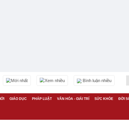
Mới nhất
Xem nhiều
Bình luận nhiều
IỚI
GIÁO DỤC
PHÁP LUẬT
VĂN HÓA - GIẢI TRÍ
SỨC KHỎE
ĐỜI S