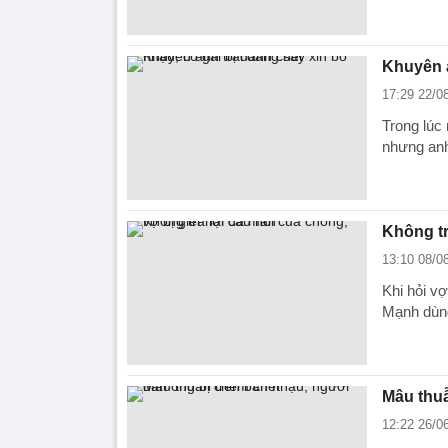
Khuyên a
17:29 22/0
Trong lúc
nhưng anh
Không tr
13:10 08/0
Khi hỏi vợ
Mạnh dùng
Mâu thuẫ
12:22 26/0