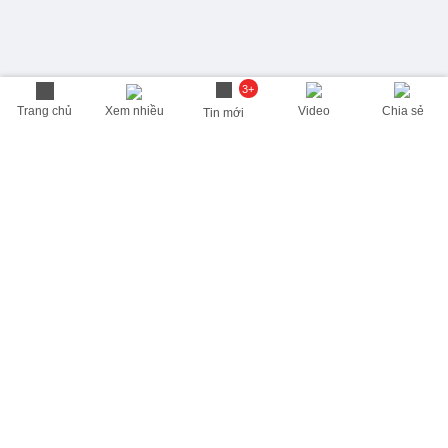
3+
Trang chủ
Xem nhiều
Video
Chia sẻ
Tin mới
THÔNG TIN HỮU ÍCH
Cập nhật nhanh các thông tin được quan tâm mỗi ngày