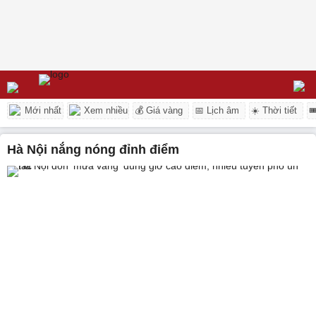
Mới nhất
Xem nhiều
💰 Giá vàng
📅 Lịch âm
☀️ Thời tiết

Hà Nội nắng nóng đỉnh điểm