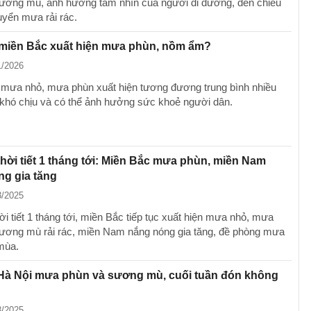
ương mù, ảnh hưởng tầm nhìn của người đi đường, đến chiều
huyển mưa rải rác.
 miền Bắc xuất hiện mưa phùn, nồm ẩm?
1/2026
mưa nhỏ, mưa phùn xuất hiện tương đương trung bình nhiều
khó chịu và có thể ảnh hưởng sức khoẻ người dân.
hời tiết 1 tháng tới: Miền Bắc mưa phùn, miền Nam
g gia tăng
3/2025
i tiết 1 tháng tới, miền Bắc tiếp tục xuất hiện mưa nhỏ, mưa
ương mù rải rác, miền Nam nắng nóng gia tăng, đề phòng mưa
 mùa.
 Hà Nội mưa phùn và sương mù, cuối tuần đón không
3/2025