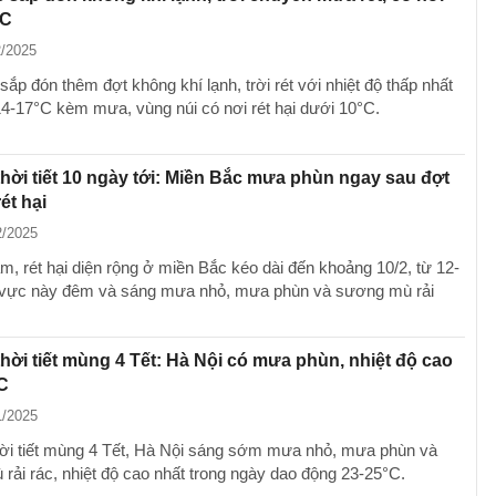
°C
2/2025
ắp đón thêm đợt không khí lạnh, trời rét với nhiệt độ thấp nhất
14-17°C kèm mưa, vùng núi có nơi rét hại dưới 10°C.
hời tiết 10 ngày tới: Miền Bắc mưa phùn ngay sau đợt
ét hại
2/2025
m, rét hại diện rộng ở miền Bắc kéo dài đến khoảng 10/2, từ 12-
 vực này đêm và sáng mưa nhỏ, mưa phùn và sương mù rải
hời tiết mùng 4 Tết: Hà Nội có mưa phùn, nhiệt độ cao
C
1/2025
ời tiết mùng 4 Tết, Hà Nội sáng sớm mưa nhỏ, mưa phùn và
rải rác, nhiệt độ cao nhất trong ngày dao động 23-25°C.