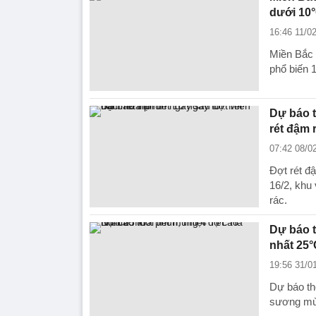
dưới 10
16:46 11/0
Miền Bắc s
phổ biến 
Dự báo t
rét đậm r
07:42 08/0
Đợt rét đậ
16/2, khu
rác.
Dự báo t
nhất 25°
19:56 31/0
Dự báo th
sương mù 