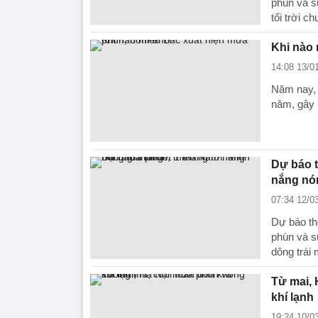
phùn và s
tối trời c
Khi nào
14:08 13/0
Năm nay, 
năm, gây 
Dự báo t
nắng nón
07:34 12/0
Dự báo thờ
phùn và s
dông trái
Từ mai,
khí lạnh
19:24 10/0