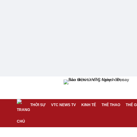
THỜI SỰ
VTC NEWS TV
KINH TẾ
THỂ THAO
THẾ G