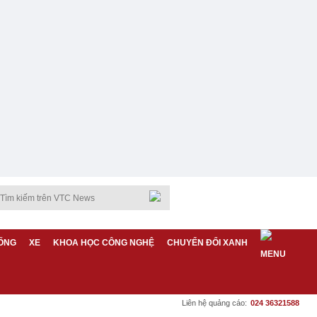
ỐNG
XE
KHOA HỌC CÔNG NGHỆ
CHUYỂN ĐỔI XANH
Liên hệ quảng cáo:
024 36321588