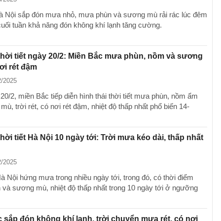
 Nội sắp đón mưa nhỏ, mưa phùn và sương mù rải rác lúc đêm
cuối tuần khả năng đón không khí lạnh tăng cường.
hời tiết ngày 20/2: Miền Bắc mưa phùn, nồm và sương
ơi rét đậm
2/2025
20/2, miền Bắc tiếp diễn hình thái thời tiết mưa phùn, nồm ẩm
ù, trời rét, có nơi rét đậm, nhiệt độ thấp nhất phổ biến 14-
hời tiết Hà Nội 10 ngày tới: Trời mưa kéo dài, thấp nhất
2/2025
à Nội hứng mưa trong nhiều ngày tới, trong đó, có thời điểm
và sương mù, nhiệt độ thấp nhất trong 10 ngày tới ở ngưỡng
 sắp đón không khí lạnh, trời chuyển mưa rét, có nơi