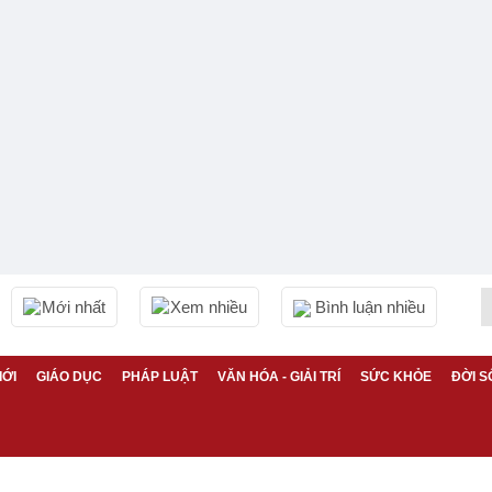
Mới nhất
Xem nhiều
Bình luận nhiều
IỚI
GIÁO DỤC
PHÁP LUẬT
VĂN HÓA - GIẢI TRÍ
SỨC KHỎE
ĐỜI S