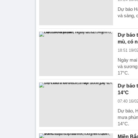
Dự báo Hà
và sáng, 
Dự báo t
mù, có n
18:51 19/0
Ngày mai 
và sương m
17°C.
Dự báo t
14°C
07:40 16/0
Dự báo, H
mưa phùn 
14°C.
Miền Bắc