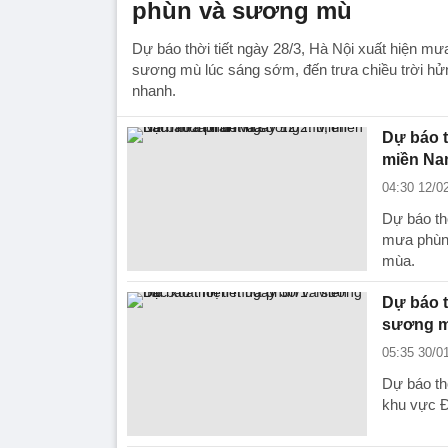
phùn và sương mù
Dự báo thời tiết ngày 28/3, Hà Nội xuất hiện m
sương mù lúc sáng sớm, đến trưa chiều trời hửn
nhanh.
Dự báo t
miền Na
04:30 12/0
Dự báo th
mưa phùn 
mùa.
Dự báo t
sương 
05:35 30/0
Dự báo thờ
khu vực 