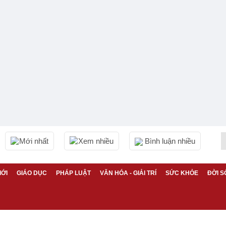
Mới nhất
Xem nhiều
Bình luận nhiều
IỚI
GIÁO DỤC
PHÁP LUẬT
VĂN HÓA - GIẢI TRÍ
SỨC KHỎE
ĐỜI S