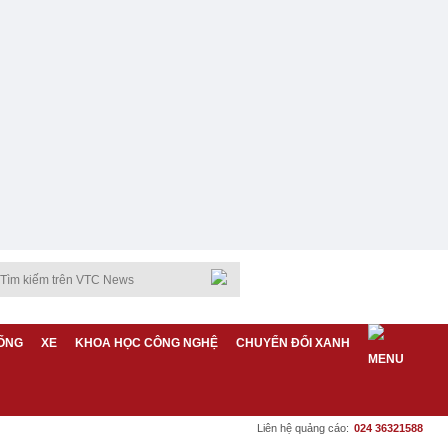
ỐNG
XE
KHOA HỌC CÔNG NGHỆ
CHUYỂN ĐỔI XANH
Liên hệ quảng cáo:
024 36321588