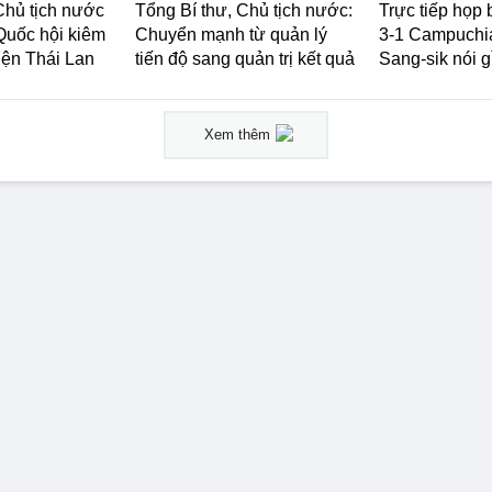
Chủ tịch nước
Tổng Bí thư, Chủ tịch nước:
Trực tiếp họp
 Quốc hội kiêm
Chuyển mạnh từ quản lý
3-1 Campuchi
iện Thái Lan
tiến độ sang quản trị kết quả
Sang-sik nói g
Xem thêm