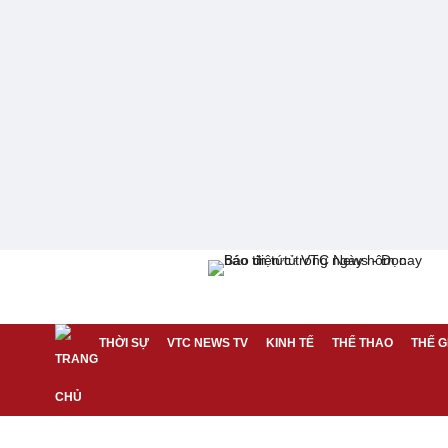
THỜI SỰ
VTC NEWS TV
KINH TẾ
THỂ THAO
THẾ G