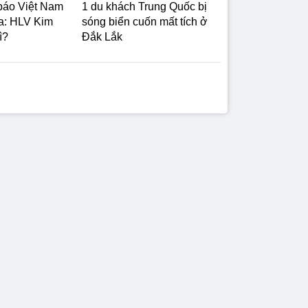
 báo Việt Nam
1 du khách Trung Quốc bị
a: HLV Kim
sóng biển cuốn mất tích ở
ì?
Đắk Lắk