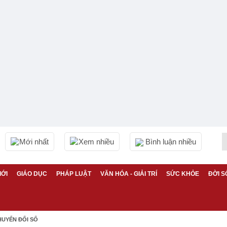
Mới nhất
Xem nhiều
Bình luận nhiều
IỚI
GIÁO DỤC
PHÁP LUẬT
VĂN HÓA - GIẢI TRÍ
SỨC KHỎE
ĐỜI S
HUYỂN ĐỔI SỐ