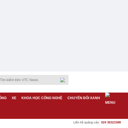
ỐNG
XE
KHOA HỌC CÔNG NGHỆ
CHUYỂN ĐỔI XANH
Liên hệ quảng cáo:
024 36321588