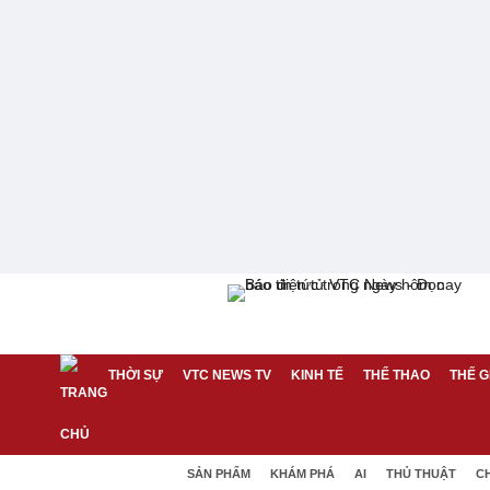
THỜI SỰ
VTC NEWS TV
KINH TẾ
THỂ THAO
THẾ G
SẢN PHẨM
KHÁM PHÁ
AI
THỦ THUẬT
C