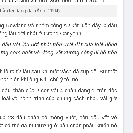
hằn lên tảng đá. (Ảnh: CNN)
ng Rowland và nhóm cộng sự kết luận đây là dấu
sống lâu đời nhất ở Grand Canyonh.
dấu vết lâu đời nhất trên Trái đất của loài động
hứng sớm nhất về động vật xương sống đi bộ trên
lộ ra từ lâu sau khi một vách đá sụp đổ. Sự thật
át hiện khi ông Krill chú ý tới nó.
 dấu chân của 2 con vật 4 chân đang đi trên dốc
 loài và hành trình của chúng cách nhau vài giờ
 qua 28 dấu chân có móng vuốt, còn dấu vết về
ật có thể đã bị thương ở bàn chân phải, khiến nó