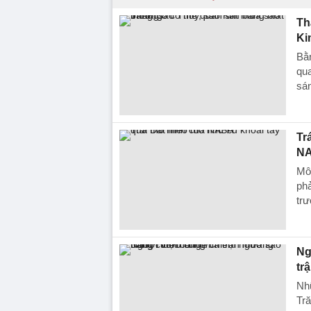
Th
Ki
Bằn
qua
sán
Tr
N
Mô
phả
trư
Ng
tr
Nhữ
Tr