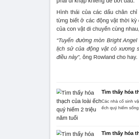
phải đi khập khiễng để bớt đau.
Hình thái của các dấu chân chỉ
từng biết ở các động vật thời k
của con vật di chuyển cùng nhau,
“Tuyến đường mòn Bright Angel T
lịch sử của động vật có xương s
điều này”,
ông Rowland cho hay.
Tìm thấy hóa t
Các nhà cổ sinh vậ
ếch quý hiếm sống 
Tìm thấy hóa t