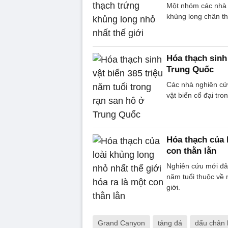
Một nhóm các nhà n
khủng long chân th
Hóa thạch sinh 
Trung Quốc
Các nhà nghiên cứu
vật biển cổ đại tr
Hóa thạch của 
con thằn lằn
Nghiên cứu mới đây
năm tuổi thuộc về 
giới.
Grand Canyon
tảng đá
dấu chân 