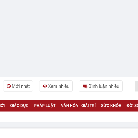
Mới nhất
Xem nhiều
Bình luận nhiều
IỚI
GIÁO DỤC
PHÁP LUẬT
VĂN HÓA - GIẢI TRÍ
SỨC KHỎE
ĐỜI S