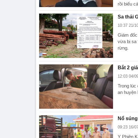
rồi biếu c
Sa thải 
10:37 21/1
Giám đốc 
vừa bị sa 
rừng.
Bắt 2 gi
12:03 04/0
Trong lúc
an huyện 
Nổ súng 
09:23 16/0
Y Phiên K