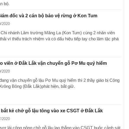
án bộ.
Giám đốc và 2 cán bộ bảo vệ rừng ở Kon Tum
0/2020
Chi nhánh Lâm trường Măng La (Kon Tum) cùng 2 nhân viên
thải vì thiếu trách nhiệm và có dấu hiệu tiếp tay cho lâm tặc phá
áo viên ở Đắk Lắk vận chuyển gỗ Pơ Mu quý hiếm
9/2020
 đang vận chuyển gỗ lậu Pơ Mu quý hiếm thì 2 thầy giáo bị Công
Krông Bông (Đắk Lắk)phát hiện, bắt giữ.
bắt kẻ chở gỗ lậu tông vào xe CSGT ở Đắk Lắk
7/2020
sơr lái công nông chở gỗ lậu lao thẳng vào CSGT buộc cảnh sát