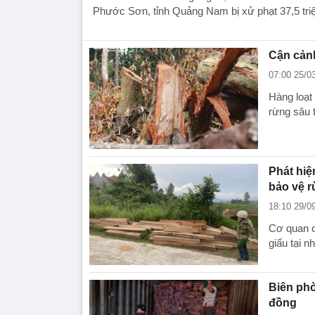
Phước Sơn, tỉnh Quảng Nam bị xử phạt 37,5 tri
Cận cảnh
07:00 25/0
Hàng loạt
rừng sâu t
Phát hiệ
bảo vệ 
18:10 29/0
Cơ quan ch
giấu tại 
Biên phò
đồng