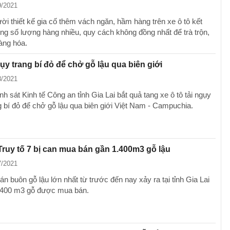
9/2021
i thiết kế gia cố thêm vách ngăn, hầm hàng trên xe ô tô kết
ụng số lượng hàng nhiều, quy cách không đồng nhất để trà trộn,
hàng hóa.
gụy trang bí đỏ để chở gỗ lậu qua biên giới
8/2021
 sát Kinh tế Công an tỉnh Gia Lai bắt quả tang xe ô tô tải ngụy
g bí đỏ để chở gỗ lậu qua biên giới Việt Nam - Campuchia.
 Truy tố 7 bị can mua bán gần 1.400m3 gỗ lậu
7/2021
án buôn gỗ lậu lớn nhất từ trước đến nay xảy ra tại tỉnh Gia Lai
.400 m3 gỗ được mua bán.