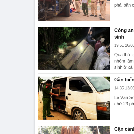
phải bắn c
Công an
sinh
19:51 16/0
Qua thời 
nhóm lâm 
sinh ở xã
Gắn biển
14:35 13/0
Lê Văn Sơ
chở 23 ph
Cận cảnh