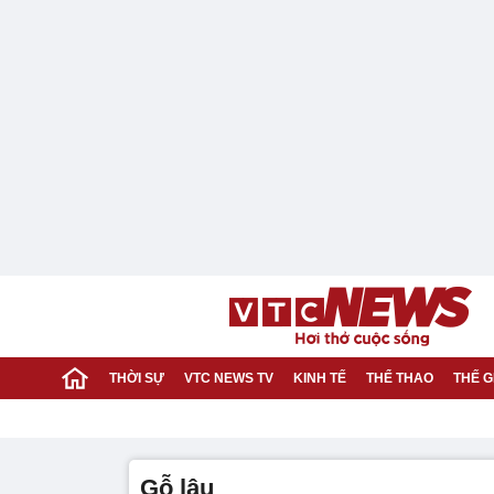
THỜI SỰ
VTC NEWS TV
KINH TẾ
THỂ THAO
THẾ G
gỗ lậu