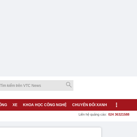
ỐNG
XE
KHOA HỌC CÔNG NGHỆ
CHUYỂN ĐỔI XANH
Liên hệ quảng cáo:
024 36321588