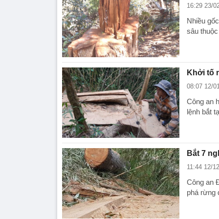
16:29 23/0
Nhiều gốc
sâu thuộc
Khởi tố
08:07 12/0
Công an h
lệnh bắt 
Bắt 7 ng
11:44 12/1
Công an Đ
phá rừng 