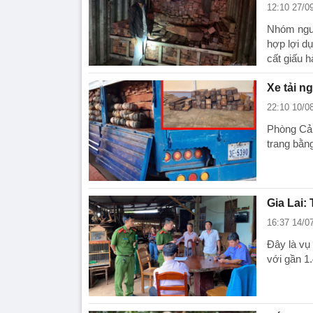
12:10 27/0
Nhóm ngườ
hợp lợi d
cất giấu 
Xe tải n
22:10 10/0
Phòng Cảnh
trang bằn
Gia Lai:
16:37 14/0
Đây là vụ 
với gần 1