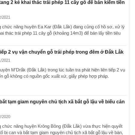
tang 2 kẻ khai thác trái phép 11 cây gỗ để bán kiếm tiền
2/2021
 chức năng huyện Ea Kar (Đắk Lắk) đang củng cố hồ sơ, xử lý
ai thác trái phép 11 cây gỗ (khoảng 14m3) để bán lấy tiền tiêu
 tiếp 2 vụ vận chuyển gỗ trái phép trong đêm ở Đắk Lắk
1/2021
yện M’Drắk (Đắk Lắk) trong lúc tuần tra phát hiện liên tiếp 2 vụ
n gỗ không có nguồn gốc xuất xứ, giấy phép hợp pháp.
 bắt tạm giam nguyên chủ tịch xã bắt gỗ lậu về biếu cán
2/2020
 chức năng huyện Krông Bông (Đắk Lắk) vừa thực hiện quyết
tố bị can và bắt tạm giam nguyên chủ tịch xã bắt gỗ lậu về bán,