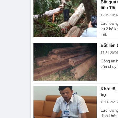
Bắt quả 
tiêu Tết
12:15 10/0
Lực lượng
vụ 2 kẻ kh
Tết.
Bắt liên
17:31 20/0
Công an hu
vận chuyể
Khởi tố,
bộ
13:06 26/1
Lực lượng
định khởi 