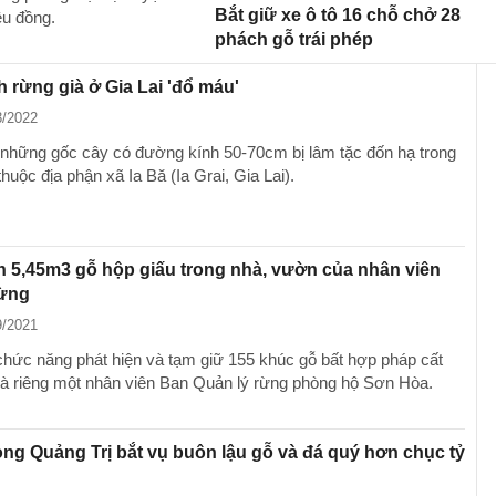
Bắt giữ xe ô tô 16 chỗ chở 28
ệu đồng.
phách gỗ trái phép
 rừng già ở Gia Lai 'đổ máu'
3/2022
 những gốc cây có đường kính 50-70cm bị lâm tặc đốn hạ trong
huộc địa phận xã Ia Bă (Ia Grai, Gia Lai).
n 5,45m3 gỗ hộp giấu trong nhà, vườn của nhân viên
rừng
9/2021
ức năng phát hiện và tạm giữ 155 khúc gỗ bất hợp pháp cất
nhà riêng một nhân viên Ban Quản lý rừng phòng hộ Sơn Hòa.
ng Quảng Trị bắt vụ buôn lậu gỗ và đá quý hơn chục tỷ