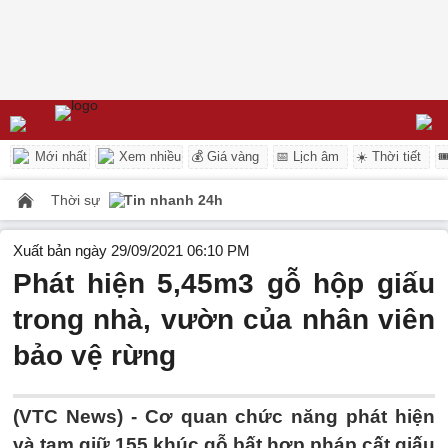
Mới nhất
Xem nhiều
💰 Giá vàng
📅 Lịch âm
☀️ Thời tiết

Thời sự
Tin nhanh 24h
Xuất bản ngày 29/09/2021 06:10 PM
Phát hiện 5,45m3 gỗ hộp giấu
trong nhà, vườn của nhân viên
bảo vệ rừng
(VTC News) -
Cơ quan chức năng phát hiện
và tạm giữ 155 khúc gỗ bất hợp pháp cất giấu