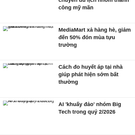
công mỹ mãn
MediaMart xả hàng hè, giảm
đến 50% đón mùa tựu
trường
Cách đo huyết áp tại nhà
giúp phát hiện sớm bất
thường
AI 'khuấy đảo' nhóm Big
Tech trong quý 2/2026