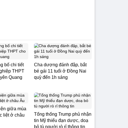
 bố chi tiết
Cha dượng đánh đập, bắt
t nghiệp THPT
bé gái 11 tuổi ở Đồng Nai
Tuyên Quang
quỳ đến 1h sáng
hiện giữa mùa
Tổng thống Trump phủ nhận
 liệt ở châu
tin Mỹ thiếu đạn dược, doạ
bỏ tù người rò rỉ thông tin