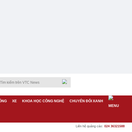
ỐNG
XE
KHOA HỌC CÔNG NGHỆ
CHUYỂN ĐỔI XANH
Liên hệ quảng cáo:
024 36321588