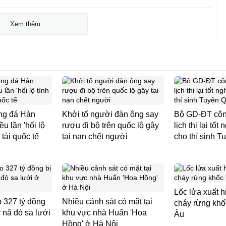
Xem thêm
ng đá Hàn
Khởi tố người đàn ông say
Bộ GD-ĐT công
ều lần 'hối lộ
rượu đi bộ trên quốc lộ gây
lịch thi lại tố
 tài quốc tế
tai nạn chết người
cho thí sinh 
Lốc lửa xuất 
 327 tỷ đồng
Nhiều cảnh sát có mặt tại
cháy rừng khốc
uy nã đỏ sa lưới
khu vực nhà Huấn 'Hoa
Âu
Hồng' ở Hà Nội