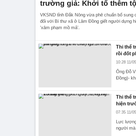
trường giả: Khởi tố thêm t
VKSND tỉnh Đắk Nông vừa phê chuẩn bổ sung quy
đối với Bí thư xã ở Lâm Đồng giết người dựng hi
'xâm phạm mồ mả'.
Thi thể 
rồi đốt p
10:28 11/0
Ông Đỗ Vă
Đồng)- khai
Thi thể 
hiện trư
07:35 11/0
Lực lượng
người mà 