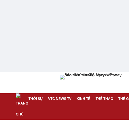
THỜI SỰ
VTC NEWS TV
KINH TẾ
THỂ THAO
THẾ G