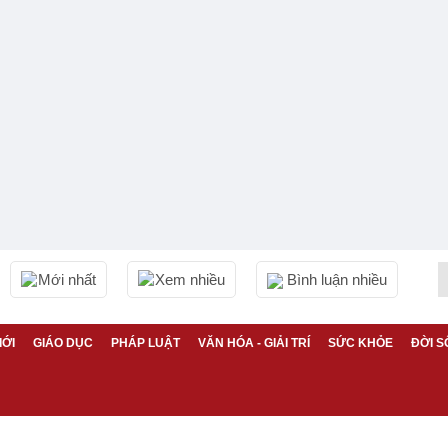
Mới nhất
Xem nhiều
Bình luận nhiều
IỚI
GIÁO DỤC
PHÁP LUẬT
VĂN HÓA - GIẢI TRÍ
SỨC KHỎE
ĐỜI S