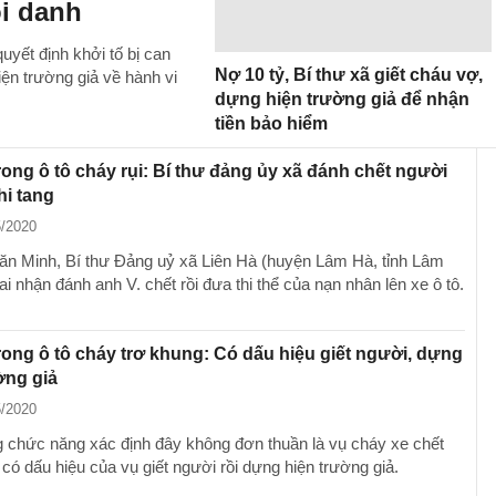
ội danh
ết định khởi tố bị can
Nợ 10 tỷ, Bí thư xã giết cháu vợ,
ện trường giả về hành vi
dựng hiện trường giả để nhận
tiền bảo hiểm
trong ô tô cháy rụi: Bí thư đảng ủy xã đánh chết người
hi tang
5/2020
n Minh, Bí thư Đảng uỷ xã Liên Hà (huyện Lâm Hà, tỉnh Lâm
 nhận đánh anh V. chết rồi đưa thi thể của nạn nhân lên xe ô tô.
trong ô tô cháy trơ khung: Có dấu hiệu giết người, dựng
ờng giả
5/2020
 chức năng xác định đây không đơn thuần là vụ cháy xe chết
có dấu hiệu của vụ giết người rồi dựng hiện trường giả.