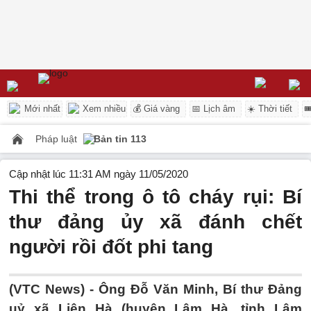
Mới nhất
Xem nhiều
💰 Giá vàng
📅 Lịch âm
☀️ Thời tiết

Pháp luật
Bản tin 113
Cập nhật lúc 11:31 AM ngày 11/05/2020
Thi thể trong ô tô cháy rụi: Bí
thư đảng ủy xã đánh chết
người rồi đốt phi tang
(VTC News) -
Ông Đỗ Văn Minh, Bí thư Đảng
uỷ xã Liên Hà (huyện Lâm Hà, tỉnh Lâm