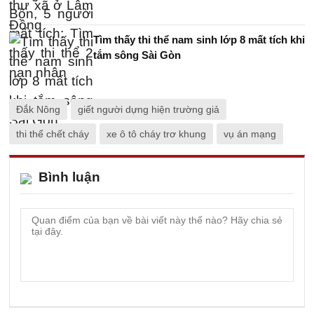
Tìm thấy thi thể nam sinh lớp 8 mất tích khi
tắm sông Sài Gòn
Đắk Nông
giết người dựng hiện trường giả
thi thể chết cháy
xe ô tô cháy trơ khung
vụ án mạng
Bình luận