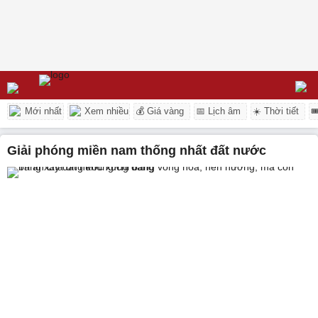
Mới nhất
Xem nhiều
💰 Giá vàng
📅 Lịch âm
☀️ Thời tiết

giải phóng miền nam thống nhất đất nước