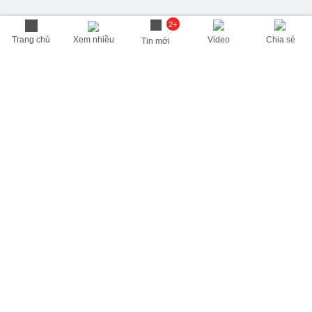
2+
Trang chủ
Xem nhiều
Video
Chia sẻ
Tin mới
THÔNG TIN HỮU ÍCH
Cập nhật nhanh các thông tin được quan tâm mỗi ngày
Lịch âm hôm nay