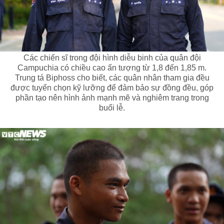
Các chiến sĩ trong đội hình diễu binh của quân đội
Campuchia có chiều cao ấn tượng từ 1,8 đến 1,85 m.
Trung tá Biphoss cho biết, các quân nhân tham gia đều
được tuyển chọn kỹ lưỡng để đảm bảo sự đồng đều, góp
phần tạo nên hình ảnh mạnh mẽ và nghiêm trang trong
buổi lễ.