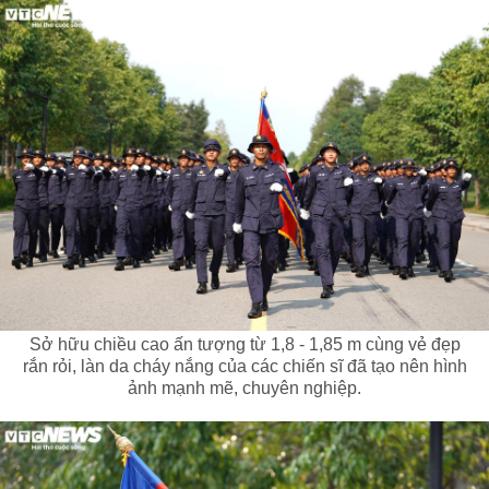
Sở hữu chiều cao ấn tượng từ 1,8 - 1,85 m cùng vẻ đẹp
rắn rỏi, làn da cháy nắng của các chiến sĩ đã tạo nên hình
ảnh mạnh mẽ, chuyên nghiệp.