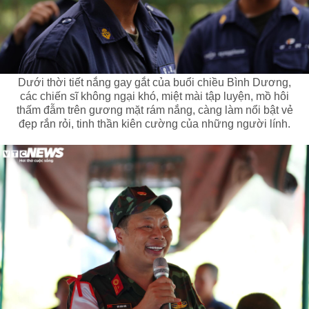
Dưới thời tiết nắng gay gắt của buổi chiều Bình Dương,
các chiến sĩ không ngại khó, miệt mài tập luyện, mồ hôi
thấm đẫm trên gương mặt rám nắng, càng làm nổi bật vẻ
đẹp rắn rỏi, tinh thần kiên cường của những người lính.