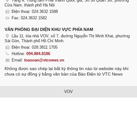
Tầng 9, Trung tâm Phát thanh Quốc gia, Số 58 Quán Sứ, phường
Cửa Nam, thành phố Hà Nội
Điện thoại: 024.3632 1588
Fax: 024.3632 1582
VĂN PHÒNG ĐẠI DIỆN KHU VỰC PHÍA NAM
Lầu 11, tòa nhà VOV, số 7, đường Nguyễn Thị Minh Khai, phường
Sài Gòn, Thành phố Hồ Chí Minh.
Điện thoại: 028.3811 1705
Hotline:
094.884.8186
Email:
toasoan@vtcnews.vn
Không được sao chép lại bất kỳ thông tin nào từ website này khi
chưa có sự đồng ý bằng văn bản của Báo Điện tử VTC News
VOV