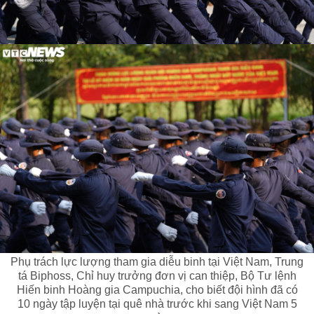
Phụ trách lực lượng tham gia diễu binh tại Việt Nam, Trung
tá Biphoss, Chỉ huy trưởng đơn vị can thiệp, Bộ Tư lệnh
Hiến binh Hoàng gia Campuchia, cho biết đội hình đã có
10 ngày tập luyện tại quê nhà trước khi sang Việt Nam 5