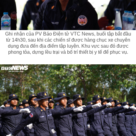
Ghi nhận của PV Báo Điện tử VTC News, buổi tập bắt đầu
từ 14h30, sau khi các chiến sĩ được hàng chục xe chuyên
dụng đưa đến địa điểm tập luyện. Khu vực sau đó được
phong tỏa, dựng lều trại và bố trí thiết bị y tế để phục vụ.