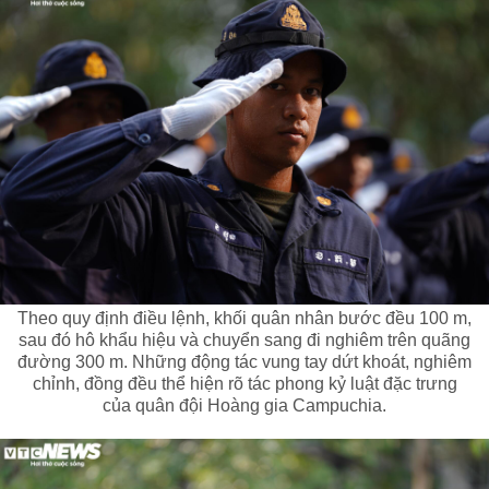
Theo quy định điều lệnh, khối quân nhân bước đều 100 m,
sau đó hô khẩu hiệu và chuyển sang đi nghiêm trên quãng
đường 300 m. Những động tác vung tay dứt khoát, nghiêm
chỉnh, đồng đều thể hiện rõ tác phong kỷ luật đặc trưng
của quân đội Hoàng gia Campuchia.