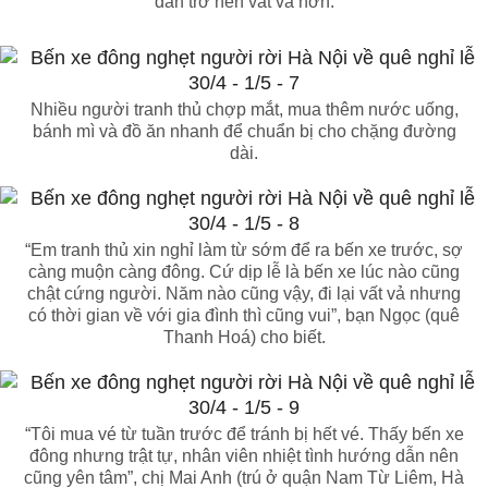
dân trở nên vất vả hơn.
Nhiều người tranh thủ chợp mắt, mua thêm nước uống,
bánh mì và đồ ăn nhanh để chuẩn bị cho chặng đường
dài.
“Em tranh thủ xin nghỉ làm từ sớm để ra bến xe trước, sợ
càng muộn càng đông. Cứ dịp lễ là bến xe lúc nào cũng
chật cứng người. Năm nào cũng vậy, đi lại vất vả nhưng
có thời gian về với gia đình thì cũng vui”, bạn Ngọc (quê
Thanh Hoá) cho biết.
“Tôi mua vé từ tuần trước để tránh bị hết vé. Thấy bến xe
đông nhưng trật tự, nhân viên nhiệt tình hướng dẫn nên
cũng yên tâm”, chị Mai Anh (trú ở quận Nam Từ Liêm, Hà