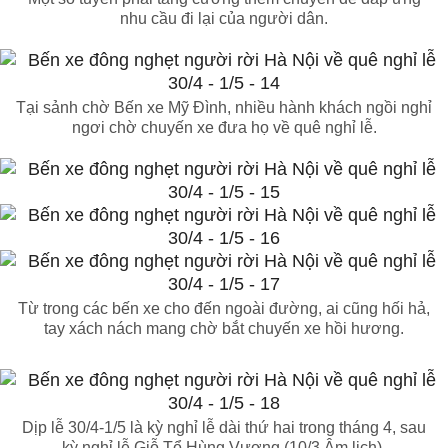
nhu cầu đi lại của người dân.
Tại sảnh chờ Bến xe Mỹ Đình, nhiều hành khách ngồi nghỉ
ngơi chờ chuyến xe đưa họ về quê nghỉ lễ.
Từ trong các bến xe cho đến ngoài đường, ai cũng hối hả,
tay xách nách mang chờ bắt chuyến xe hồi hương.
Dịp lễ 30/4-1/5 là kỳ nghỉ lễ dài thứ hai trong tháng 4, sau
kỳ nghỉ lễ Giỗ Tổ Hùng Vương (10/3 Âm lịch).