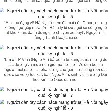
tìm chỗ nghỉ chân sau quãng đường dài ngồi xe nhiều giờ.
“Em chủ động về Hà Nội từ sớm để mai còn đi học, nhưng
không ngờ gặp mưa lớn. Hành lý bị ướt, gọi xe công nghệ
rất khó khăn, đành đứng chờ chuyến xe buýt”, Nguyễn Thị
Hằng (Thanh Hóa) chia sẻ.
“Em ở TP Vinh (Nghệ An) bắt xe ra từ sáng sớm, nhưng do
tắc đường và mưa nên giờ mới tới nơi. Về đến bến là
người mệt rã rời, lại phải đứng chờ gần nửa tiếng mới đặt
được xe về ký túc xá”, bạn Ngọc Anh, sinh viên trường Đại
học Kinh tế Quốc dân nói.