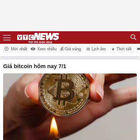
Mới nhất
Xem nhiều
💰 Giá vàng
📅 Lịch âm
☀️ Thời tiết

giá bitcoin hôm nay 7/1