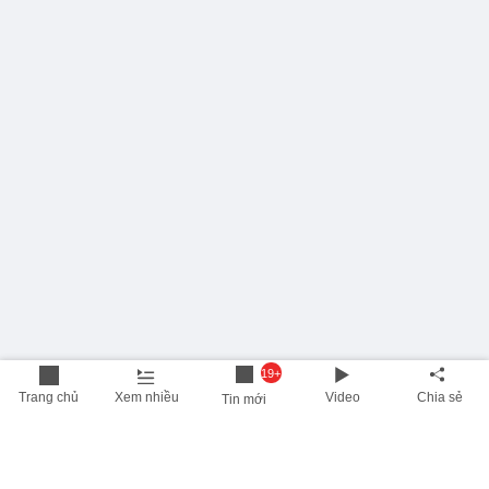
19+
Trang chủ
Xem nhiều
Video
Chia sẻ
Tin mới