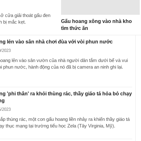
ở cửa giải thoát gấu đen
Gấu hoang xông vào nhà kho
h bị mắc kẹt.
tìm thức ăn
g lẻn vào sân nhà chơi đùa với vòi phun nước
9/2023
oang lẻn vào sân vườn của nhà người dân tắm dưới bể và vui
òi phun nước, hành động của nó đã bị camera an ninh ghi lại.
g 'phi thân' ra khỏi thùng rác, thầy giáo tá hỏa bỏ chạy
ng
5/2023
p thùng rác, một con gấu hoang liền nhảy ra khiến thầy giáo tá
y thục mạng tại trường tiểu học Zela (Tây Virginia, Mỹ).