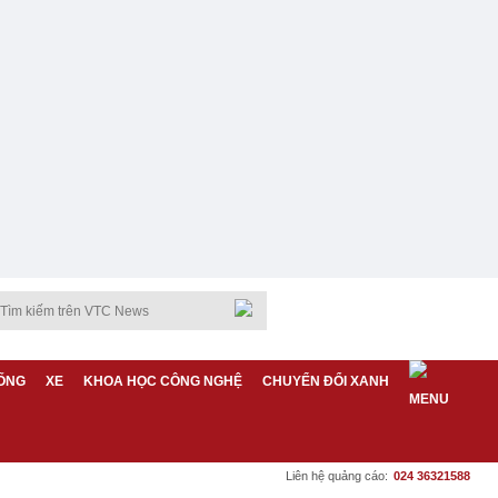
ỐNG
XE
KHOA HỌC CÔNG NGHỆ
CHUYỂN ĐỔI XANH
Liên hệ quảng cáo:
024 36321588