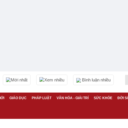
Mới nhất
Xem nhiều
Bình luận nhiều
IỚI
GIÁO DỤC
PHÁP LUẬT
VĂN HÓA - GIẢI TRÍ
SỨC KHỎE
ĐỜI S