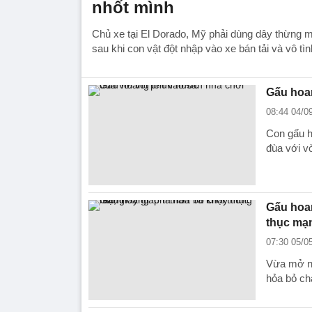
nhốt mình
Chủ xe tại El Dorado, Mỹ phải dùng dây thừng m
sau khi con vật đột nhập vào xe bán tải và vô tìn
Gấu hoan
08:44 04/0
Con gấu h
đùa với v
Gấu hoan
thục mạ
07:30 05/0
Vừa mở nắ
hỏa bỏ chạ