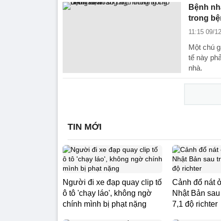
Bệnh nh
trong bệ
11:15 09/1
Một chú g
tế này ph
nhà.
TIN MỚI
Người đi xe đạp quay clip tố
Cảnh đổ nát 
ô tô 'chạy láo', không ngờ
Nhật Bản sau 
chính mình bị phạt nặng
7,1 độ richter