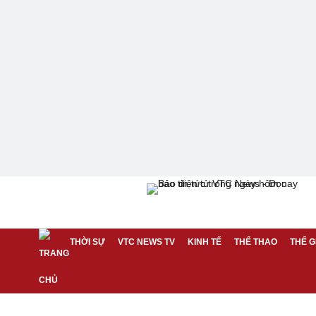
THỜI SỰ
VTC NEWS TV
KINH TẾ
THỂ THAO
THẾ G