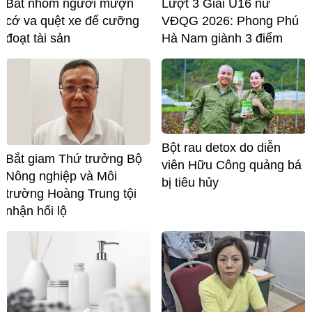
Bắt nhóm người mượn
Lượt 3 Giải U16 nữ
cớ va quệt xe để cưỡng
VĐQG 2026: Phong Phú
đoạt tài sản
Hà Nam giành 3 điểm
Bột rau detox do diễn
Bắt giam Thứ trưởng Bộ
viên Hữu Công quảng bá
Nông nghiệp và Môi
bị tiêu hủy
trường Hoàng Trung tội
nhận hối lộ