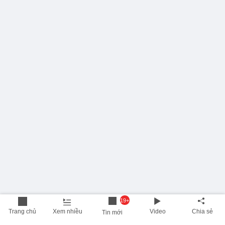
19+
Trang chủ
Xem nhiều
Video
Chia sẻ
Tin mới