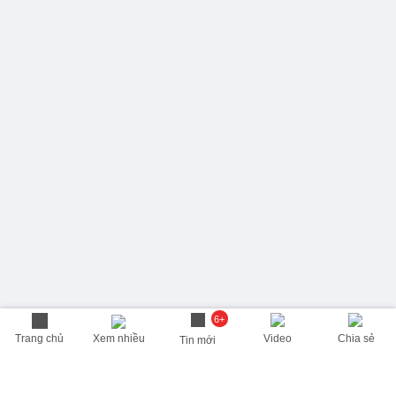
6+
Trang chủ
Xem nhiều
Video
Chia sẻ
Tin mới