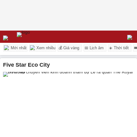
Mới nhất
Xem nhiều
💰 Giá vàng
📅 Lịch âm
☀️ Thời tiết

Five Star Eco City