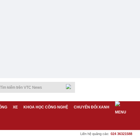
ỐNG
XE
KHOA HỌC CÔNG NGHỆ
CHUYỂN ĐỔI XANH
Liên hệ quảng cáo:
024 36321588