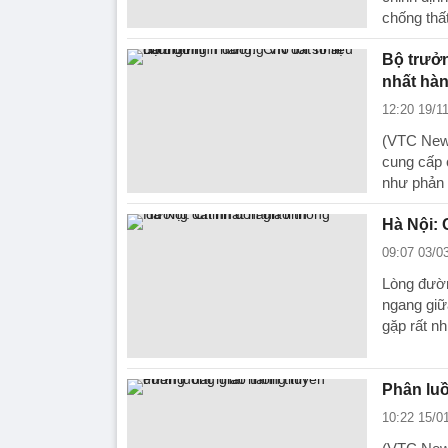
chống thất
Bộ trưởn
nhất hàn
12:20 19/1
(VTC News
cung cấp 
như phản 
Hà Nội: 
09:07 03/0
Lòng đườn
ngang giữ
gặp rất n
Phân luồ
10:22 15/0