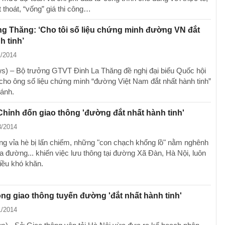
 thoát, “vống” giá thi công…
g Thăng: ‘Cho tôi số liệu chứng minh đường VN đắt
h tinh’
1/2014
) – Bộ trưởng GTVT Đinh La Thăng đề nghị đại biểu Quốc hội
cho ông số liệu chứng minh “đường Việt Nam đắt nhất hành tinh”
ánh.
Chỉnh đốn giao thông 'đường đắt nhất hành tinh'
3/2014
g vỉa hè bị lấn chiếm, những "con chạch khổng lồ" nằm nghênh
a đường... khiến việc lưu thông tại đường Xã Đàn, Hà Nội, luôn
hiều khó khăn.
ng giao thông tuyến đường 'đắt nhất hành tinh'
1/2014