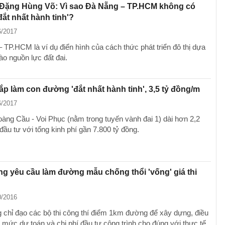
 Đặng Hùng Võ: Vì sao Đà Nẵng – TP.HCM không có
ắt nhất hành tinh'?
6/2017
 TP.HCM là ví dụ điển hình của cách thức phát triển đô thị dựa
ào nguồn lực đất đai.
ắp làm con đường 'đắt nhất hành tinh', 3,5 tỷ đồng/m
6/2017
ng Cầu - Voi Phục (nằm trong tuyến vành đai 1) dài hơn 2,2
ầu tư với tổng kinh phí gần 7.800 tỷ đồng.
g yêu cầu làm đường mẫu chống thổi 'vống' giá thi
0/2016
 chỉ đạo các bộ thi công thí điểm 1km đường để xây dựng, điều
 mức dự toán và chi phí đầu tư công trình cho đúng với thực tế,