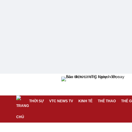
THỜI SỰ
VTC NEWS TV
KINH TẾ
THỂ THAO
THẾ G