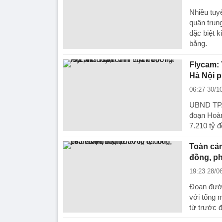
Nhiều tuy
quận trun
đặc biệt k
bằng.
Flycam: 
Hà Nội p
06:27 30/1
UBND TP. 
đoạn Hoàn
7.210 tỷ đ
Toàn cả
đồng, ph
19:23 28/0
Đoạn đườn
với tổng 
từ trước 