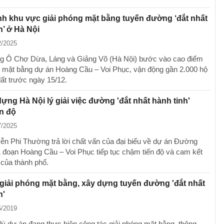
h khu vực giải phóng mặt bằng tuyến đường ‘đắt nhất
h’ ở Hà Nội
2/2025
g Ô Chợ Dừa, Láng và Giảng Võ (Hà Nội) bước vào cao điểm
g mặt bằng dự án Hoàng Cầu – Voi Phục, vận động gần 2.000 hộ
đất trước ngày 15/12.
ựng Hà Nội lý giải việc đường 'đắt nhất hành tinh'
n độ
7/2025
n Phi Thường trả lời chất vấn của đại biểu về dự án Đường
1 đoạn Hoàng Cầu – Voi Phục tiếp tục chậm tiến độ và cam kết
 của thành phố.
 giải phóng mặt bằng, xây dựng tuyến đường 'đắt nhất
h'
5/2019
lý dự án đang thực hiện công tác giải phóng mặt bằng, thông