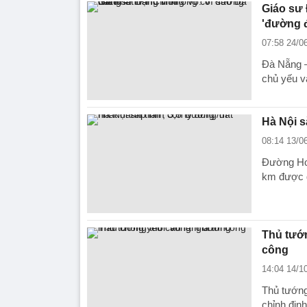
Giáo sư
'đường đ
07:58 24/0
Đà Nẵng –
chủ yếu v
Hà Nội s
08:14 13/0
Đường Hoà
km được đ
Thủ tướn
công
14:04 14/1
Thủ tướng
chỉnh định