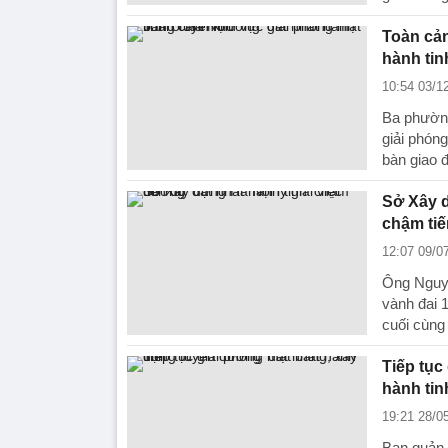
Toàn cản
hành tin
10:54 03/1
Ba phườn
giải phón
bàn giao 
Sở Xây d
chậm tiế
12:07 09/0
Ông Nguyễ
vành đai 
cuối cùng
Tiếp tục
hành tin
19:21 28/0
Ban quản 