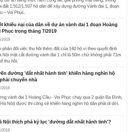
ồi đất 1.912/1.937 hộ dân để xây dựng đường Vành đai 1, đoạn
 – Voi Phục.
ết khiếu nại của dân về dự án vành đai 1 đoạn Hoàng
i Phục trong tháng 7/2019
5/2019
 phản đối việc thu hồi thêm đất của 140 hộ vì theo quyết định
 Nội mặt cắt đường vành đai 1 chỉ là 50m chứ không phải 71m
ế thu hồi.
ến đường 'đắt nhất hành tinh' khiến hàng nghìn hộ
 phải chuyển nhà
1/2018
ng vành đai 1 Hoàng Cầu - Voi Phục chạy qua 2 quận Ba Đình,
Hà Nội) được thi công sẽ khiến hàng nghìn hộ dân phải di dời.
à Nội thích phá kỷ lục 'đường đắt nhất hành tinh'?
1/2018