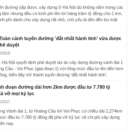
ến đường sắp được xây dựng ở Hà Nội dù không nằm trong các
g tâm nhưng đều có kinh phí lên tới hàng trăm tỷ đồng cho 1 km,
inh phí dành cho xây dựng rất nhỏ, chủ yếu là tiền đền bù mặt
Toàn cảnh tuyến đường 'đắt nhất hành tinh' vừa được
hê duyệt
0/2018
Hà Nội quyết định phê duyệt dự án xây dựng đường vành đai 1
g Cầu - Voi Phục (giai đoạn 1) với tổng mức đầu tư lên đến hơn
ồng, biến đây trở thành tuyến đường 'đắt nhất hành tinh'.
nh đoạn đường dài hơn 2km được đầu tư 7.780 tỷ
á vỡ mọi kỷ lục
6/2017
g Vành đai 1, từ Hoàng Cầu tới Voi Phục có chiều dài 2,274km
mức đầu tư 7.780 tỷ đồng đã phá vỡ kỷ lục về chi phí xây dựng
đến nay.