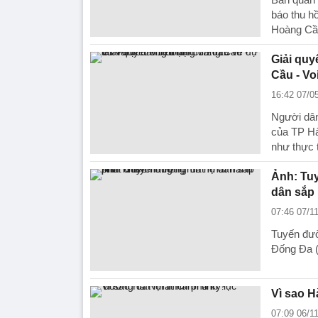
báo thu h
Hoàng Cầu
Giải quy
Cầu - Vo
16:42 07/0
Người dân
của TP Hà
như thực t
Ảnh: Tuy
dân sắp
07:46 07/1
Tuyến đườ
Đống Đa (
Vì sao H
07:09 06/1