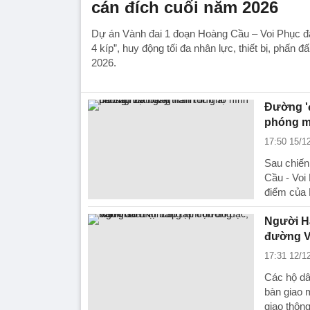
cán đích cuối năm 2026
Dự án Vành đai 1 đoạn Hoàng Cầu – Voi Phục đan
4 kíp”, huy động tối đa nhân lực, thiết bị, phấn 
2026.
Đường 'đ
phóng m
17:50 15/1
Sau chiến
Cầu - Voi
điểm của 
Người Hà
đường V
17:31 12/1
Các hộ dâ
bàn giao 
giao thôn