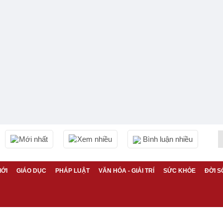
Mới nhất
Xem nhiều
Bình luận nhiều
IỚI
GIÁO DỤC
PHÁP LUẬT
VĂN HÓA - GIẢI TRÍ
SỨC KHỎE
ĐỜI S