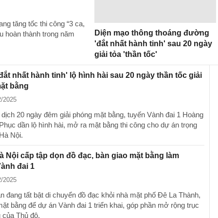
g tăng tốc thi công “3 ca,
Diện mạo thông thoáng đường
đấu hoàn thành trong năm
'đắt nhất hành tinh' sau 20 ngày
giải tỏa 'thần tốc'
ắt nhất hành tinh' lộ hình hài sau 20 ngày thần tốc giải
ặt bằng
2/2025
 dịch 20 ngày đêm giải phóng mặt bằng, tuyến Vành đai 1 Hoàng
 Phục dần lộ hình hài, mở ra mặt bằng thi công cho dự án trọng
Hà Nội.
 Nội cấp tập dọn đồ đạc, bàn giao mặt bằng làm
ành đai 1
2/2025
n đang tất bật di chuyển đồ đạc khỏi nhà mặt phố Đê La Thành,
mặt bằng để dự án Vành đai 1 triển khai, góp phần mở rộng trục
g của Thủ đô.