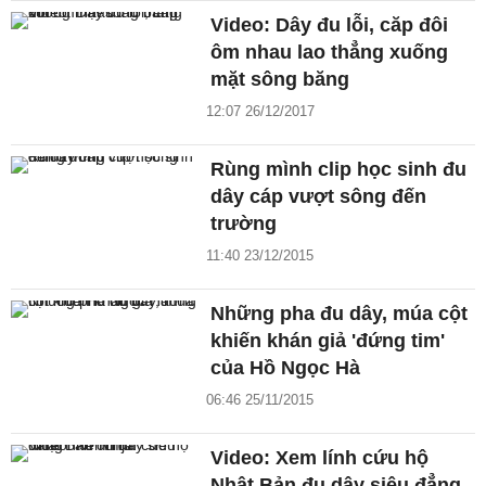
Video: Dây đu lỗi, căp đôi
ôm nhau lao thẳng xuống
mặt sông băng
12:07 26/12/2017
Rùng mình clip học sinh đu
dây cáp vượt sông đến
trường
11:40 23/12/2015
Những pha đu dây, múa cột
khiến khán giả 'đứng tim'
của Hồ Ngọc Hà
06:46 25/11/2015
Video: Xem lính cứu hộ
Nhật Bản đu dây siêu đẳng