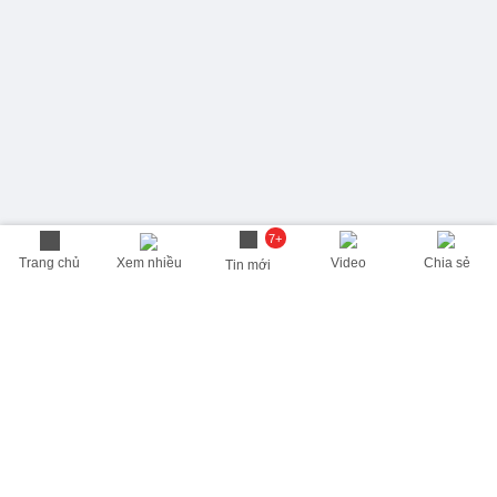
7+
Trang chủ
Xem nhiều
Video
Chia sẻ
Tin mới