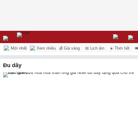
Mới nhất
Xem nhiều
💰 Giá vàng
📅 Lịch âm
☀️ Thời tiết

đu dây