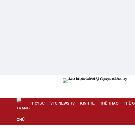
THỜI SỰ
VTC NEWS TV
KINH TẾ
THỂ THAO
THẾ G