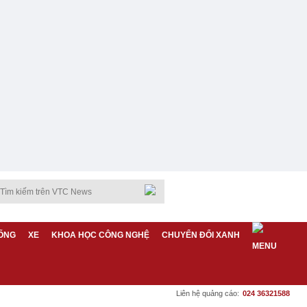
ỐNG
XE
KHOA HỌC CÔNG NGHỆ
CHUYỂN ĐỔI XANH
Liên hệ quảng cáo:
024 36321588