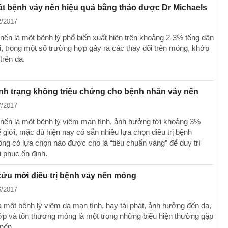
t bệnh vảy nến hiệu quả bằng thảo dược Dr Michaels
2/2017
nến là một bệnh lý phổ biến xuất hiện trên khoảng 2-3% tổng dân
ới, trong một số trường hợp gây ra các thay đổi trên móng, khớp
trên da.
tình trạng không triệu chứng cho bệnh nhân vảy nến
7/2017
nến là một bệnh lý viêm mạn tính, ảnh hưởng tới khoảng 3%
 giới, mặc dù hiện nay có sẵn nhiều lựa chọn điều trị bệnh
ng có lựa chọn nào được cho là “tiêu chuẩn vàng” để duy trì
i phục ổn định.
ứu mới điều trị bệnh vảy nến móng
6/2017
à một bệnh lý viêm da mạn tính, hay tái phát, ảnh hưởng đến da,
p và tổn thương móng là một trong những biểu hiện thường gặp
 nến.