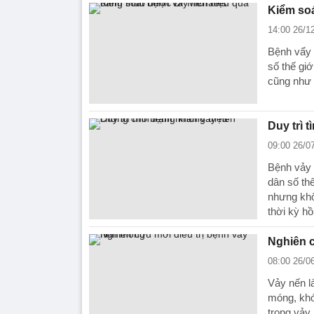
Kiểm soá
14:00 26/1
Bệnh vẩy 
số thế gi
cũng như 
Duy trì 
09:00 26/0
Bệnh vảy 
dân số thế
nhưng khô
thời kỳ hồ
Nghiên c
08:00 26/0
Vảy nến l
móng, khớ
trong vảy