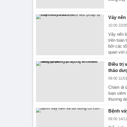
Vảy nến 
10:00 22/0
Vảy nến l
trên toàn 
bởi các tổ
quan với 
Điều trị
thảo dư
09:00 11/0
Chàm dị ứn
loạn viêm 
thương da
Bệnh vả
09:00 14/1