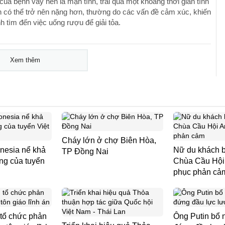
của bệnh vảy nến là mạn tính, trải qua một khoảng thời gian tình
h có thể trở nên nặng hơn, thường do các vấn đề cảm xúc, khiến
h tìm đến việc uống rượu để giải tỏa.
Xem thêm
Cháy lớn ở chợ Biên Hòa,
nesia nể khả
Nữ du khách b
TP Đồng Nai
ng của tuyển
Chùa Cầu Hội 
phục phản cả
 tổ chức phản
Ông Putin bổ 