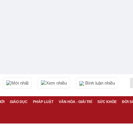
Mới nhất
Xem nhiều
Bình luận nhiều
IỚI
GIÁO DỤC
PHÁP LUẬT
VĂN HÓA - GIẢI TRÍ
SỨC KHỎE
ĐỜI S