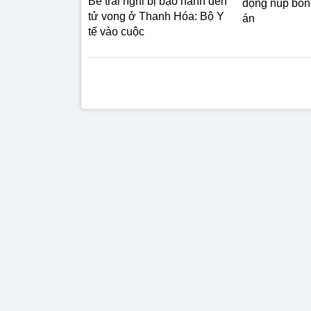
Bé trai nghi bị bạo hành đến
động núp bóng
tử vong ở Thanh Hóa: Bộ Y
án
tế vào cuộc