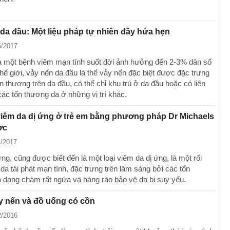
da đầu: Một liệu pháp tự nhiên đầy hứa hẹn
5/2017
à một bệnh viêm mạn tính suốt đời ảnh hưởng đến 2-3% dân số
thế giới, vảy nến da đầu là thể vảy nến đặc biệt được đặc trưng
n thương trên da đầu, có thể chỉ khu trú ở da đầu hoặc có liên
các tổn thương da ở những vị trí khác.
 viêm da dị ứng ở trẻ em bằng phương pháp Dr Michaels
ợc
1/2017
g, cũng được biết đến là một loại viêm da dị ứng, là một rối
da tái phát mạn tính, đặc trưng trên lâm sàng bởi các tổn
 dạng chàm rất ngứa và hàng rào bảo vệ da bị suy yếu.
y nến và đồ uống có cồn
2/2016