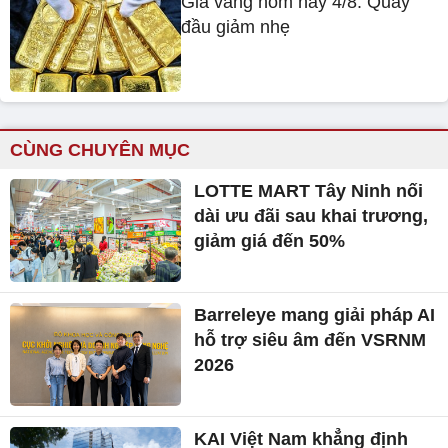
Giá vàng hôm nay 4/8: Quay
đầu giảm nhẹ
CÙNG CHUYÊN MỤC
LOTTE MART Tây Ninh nối
dài ưu đãi sau khai trương,
giảm giá đến 50%
Barreleye mang giải pháp AI
hỗ trợ siêu âm đến VSRNM
2026
KAI Việt Nam khẳng định