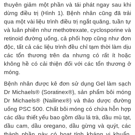
thuyên giảm một phần và tái phát ngay sau khi
dừng điều trị (Hình 1). Bệnh nhân cũng đã trải
qua một vài liệu trình điều trị ngắt quãng, tuần tự
và luân phiên như methotrexate, cyclosporine và
retinoid đường uống, cả phối hợp cũng như đơn
độc, tất cả các liệu trình đều chỉ tạm thời làm dịu
các tổn thương trên da nhưng có rất ít hoặc
không hề có cải thiện đối với các tổn thương ở
móng.
Bệnh nhân được kê đơn sử dụng Gel làm sạch
Dr Michaels® (Soratinex®), sản phẩm bôi móng
Dr Michaels® (Nailinex®) và thảo dược đường
uống PSC 500. Chất bôi móng có chứa hỗn hợp
các dầu thiết yếu bao gồm dầu lá trà, dầu mù tạt,
dầu cam, dầu oregano, dầu gừng và quýt, các
thành phần này có hoạt tính kháng vi khuẩn,