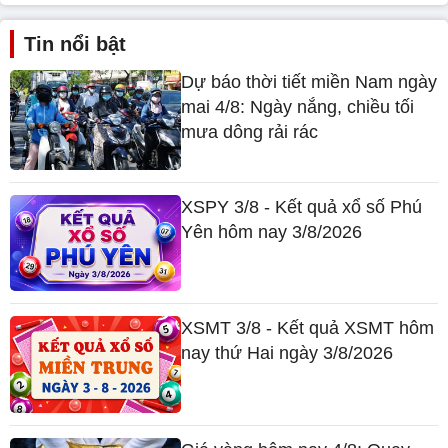
Tin nổi bật
Dự báo thời tiết miền Nam ngày
mai 4/8: Ngày nắng, chiều tối
mưa dông rải rác
XSPY 3/8 - Kết quả xổ số Phú
Yên hôm nay 3/8/2026
XSMT 3/8 - Kết quả XSMT hôm
nay thứ Hai ngày 3/8/2026