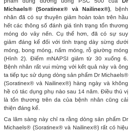
phẩm dùng đường uống PSC 500 của
Dr
Michaels® (Soratinex® và Nailinex®)
, bệnh
nhân đã có sự thuyên giảm hoàn toàn trên hầu
hết các thông số đánh giá tình trạng tổn thương
móng do vảy nến. Cụ thể hơn, đã có sự suy
giảm đáng kể đối với tình trạng dày sừng dưới
móng, bong móng, nấm móng, rỗ giường móng
(Hình 2). Điểm mNAPSI giảm từ 30 xuống 6.
Bệnh nhân rất vui mừng với kết quả này và ông
ta tiếp tục sử dụng dòng sản phẩm Dr Michaels®
(Soratinex® và Nailinex®) hàng ngày và không
hề có tác dụng phụ nào sau 14 năm. Điều thú vị
là tổn thương trên da của bệnh nhân cũng cải
thiện đáng kể.
Ca lâm sàng này chỉ ra rằng dòng sản phẩm Dr
Michaels® (Soratinex® và Nailinex®) rất có hiệu