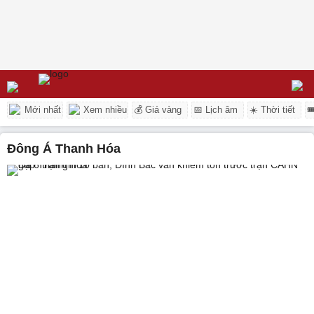
Mới nhất
Xem nhiều
💰 Giá vàng
📅 Lịch âm
☀️ Thời tiết

Đông Á Thanh Hóa