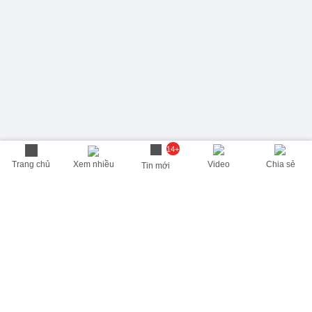
14+
Trang chủ
Xem nhiều
Video
Chia sẻ
Tin mới