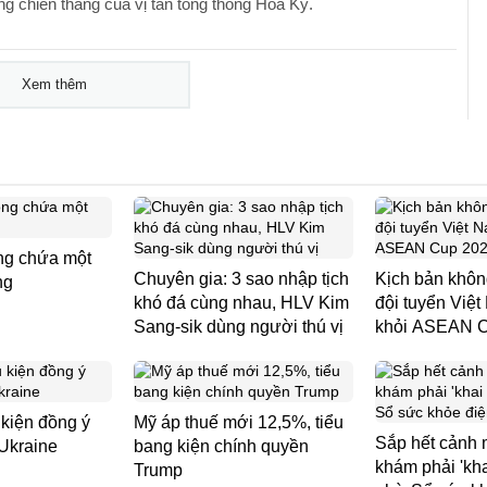
g chiến thắng của vị tân tổng thống Hoa Kỳ.
Xem thêm
ng chứa một
Chuyên gia: 3 sao nhập tịch
Kịch bản khôn
ng
khó đá cùng nhau, HLV Kim
đội tuyển Việt
Sang-sik dùng người thú vị
khỏi ASEAN 
kiện đồng ý
Mỹ áp thuế mới 12,5%, tiểu
Sắp hết cảnh m
Ukraine
bang kiện chính quyền
khám phải 'khai
Trump