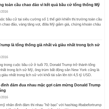
ng toàn cầu chao đảo vì kết quả bầu cử tổng thống Mỹ
1/2016
ộc bầu cử tại siêu cường số 1 thế giới khiến thị trường toàn cầu
n chao đảo, vàng tăng vọt, đôla Mỹ giảm giá, chứng khoán châu
rump là tổng thống già nhất và giàu nhất trong lịch sử
1/2016
ng trong cuộc bầu cử ở tuổi 70, Donald Trump trở thành tổng
 nhất trong lịch sử Mỹ, ông trùm bất động sản New York cũng là
 giàu nhất trong lịch sử với khối tài sản lên tới 4,5 tỷ USD.
 đình đám đua nhau mặc gợi cảm mừng Donald Trump
ắng
1/2016
 mỹ nhân đình đám thi nhau "hở bạo" với hashtag #babefortrump