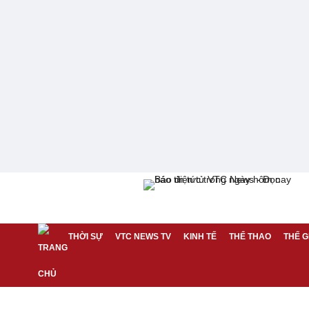
THỜI SỰ
VTC NEWS TV
KINH TẾ
THỂ THAO
THẾ G