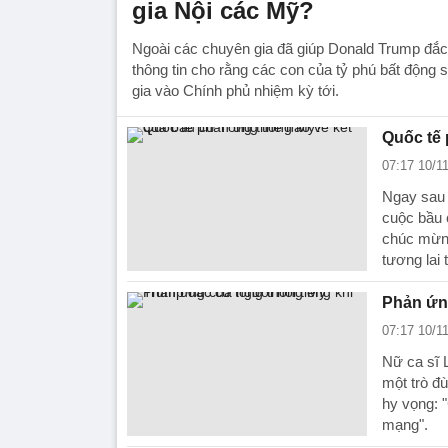
gia Nội các Mỹ?
Ngoài các chuyên gia đã giúp Donald Trump đắc 
thông tin cho rằng các con của tỷ phú bất động 
gia vào Chính phủ nhiệm kỳ tới.
Quốc tế 
07:17 10/1
Ngay sau 
cuộc bầu c
chúc mừng
tương lai 
Phản ứng
07:17 10/1
Nữ ca sĩ 
một trò đù
hy vọng: 
mạng".