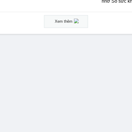
nhờ Sổ sức kh
Xem thêm