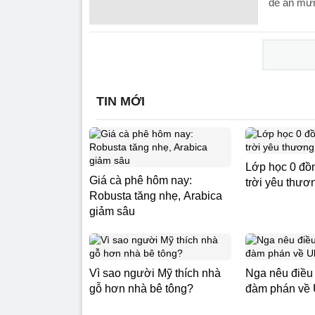
để ăn mừn
TIN MỚI
Lớp học 0 đồ
Giá cà phê hôm nay:
trời yêu thươ
Robusta tăng nhẹ, Arabica
giảm sâu
Vì sao người Mỹ thích nhà
Nga nêu điều 
gỗ hơn nhà bê tông?
đàm phán về 