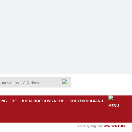
ỐNG
XE
KHOA HỌC CÔNG NGHỆ
CHUYỂN ĐỔI XANH
Liên hệ quảng cáo:
024 36321588