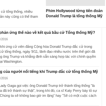
Phim Hollywood từng tiên đoán
cử tổng thống, nhiều
Donald Trump là tổng thống Mỹ
sản này cũng có thể tham
phản ứng thế nào về kết quả bầu cử Tổng thống Mỹ?
1/2016
khi ứng cử viên đảng Cộng hòa Donald Trump​ đắc cử trong
ử tổng thống, ngày 9/11, lãnh đạo nhiều nước trên thế giới đã
 ông Trump và khẳng định sẵn sàng hợp tác với chính quyền
tại Washington.
 của người nổi tiếng khi Trump đắc cử tổng thống Mỹ
1/2016
Lady Gaga gọi việc ông Donald Trump trở thành tổng thống "là
a đã trở thành sự thật", trong khi đó, ca sĩ Katy Perry bày tỏ sự
"Chúng ta sẽ không bao giờ im lặng" hay "Sẽ có một cuộc cách