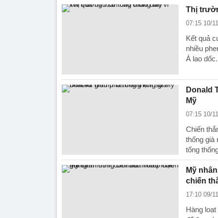
Thị trườ
07:15 10/1
Kết quả cu
nhiều phe
Á lao dốc.
Donald T
Mỹ
07:15 10/1
Chiến thắ
thống già
tổng thống
Mỹ nhân
chiến th
17:10 09/1
Hàng loạt