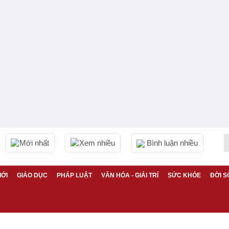
Mới nhất
Xem nhiều
Bình luận nhiều
IỚI
GIÁO DỤC
PHÁP LUẬT
VĂN HÓA - GIẢI TRÍ
SỨC KHỎE
ĐỜI S