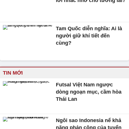
lời nhắc nhở cho tương lai?
Tam Quốc diễn nghĩa: Ai là
người giữ khí tiết đến
cùng?
TIN MỚI
Futsal Việt Nam ngược
dòng ngoạn mục, cầm hòa
Thái Lan
Ngôi sao Indonesia nể khả
năng phản công của tuyển