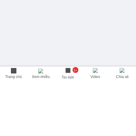
1+
Trang chủ
Xem nhiều
Video
Chia sẻ
Tin mới