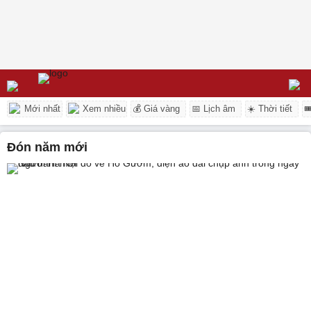
Mới nhất
Xem nhiều
💰 Giá vàng
📅 Lịch âm
☀️ Thời tiết

đón năm mới