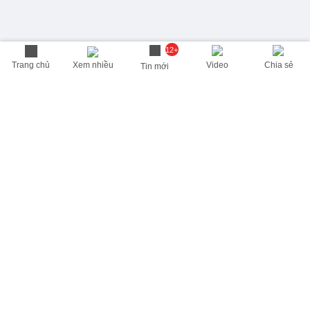
12+
Trang chủ
Xem nhiều
Video
Chia sẻ
Tin mới
THÔNG TIN HỮU ÍCH
Cập nhật nhanh các thông tin được quan tâm mỗi ngày