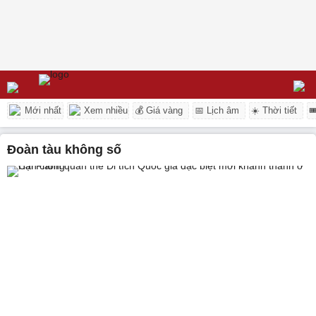
Mới nhất
Xem nhiều
💰 Giá vàng
📅 Lịch âm
☀️ Thời tiết

đoàn tàu không số