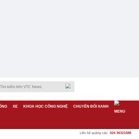
ỐNG
XE
KHOA HỌC CÔNG NGHỆ
CHUYỂN ĐỔI XANH
Liên hệ quảng cáo:
024 36321588