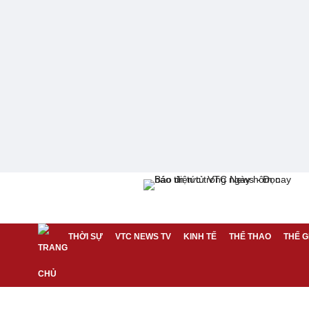
THỜI SỰ
VTC NEWS TV
KINH TẾ
THỂ THAO
THẾ G