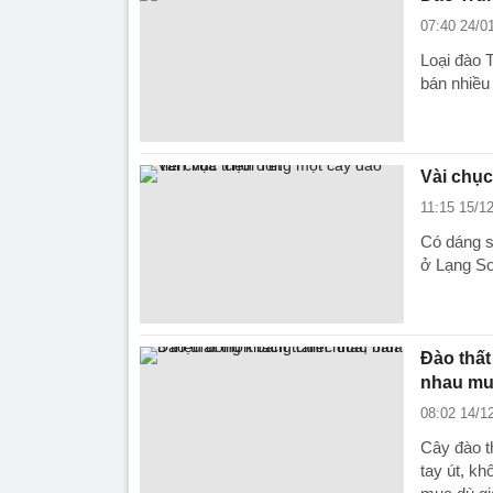
07:40 24/0
Loại đào 
bán nhiều
Vài chục
11:15 15/1
Có dáng si
ở Lạng Sơ
Đào thất
nhau m
08:02 14/1
Cây đào t
tay út, k