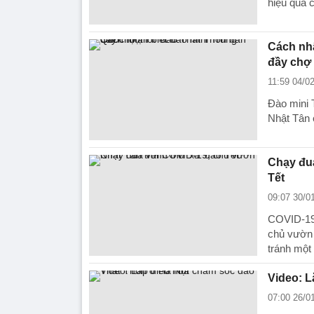
hiệu quả 
Cách nhậ
đầy chợ
11:59 04/0
Đào mini 
Nhật Tân 
Chạy đua
Tết
09:07 30/0
COVID-19 
chủ vườn 
tránh một 
Video: L
07:00 26/0