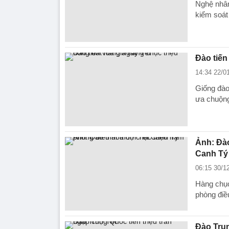
Nghệ nhân
kiểm soát
Đào tiến
14:34 22/0
Giống đào
ưa chuộng
Ảnh: Đào
Canh Tý
06:15 30/1
Hàng chục
phòng điề
Đào Trun