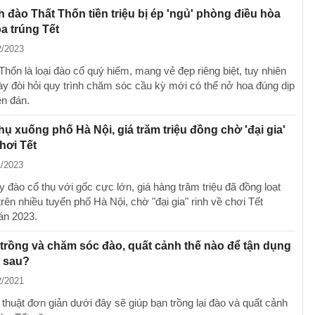
 đào Thất Thốn tiền triệu bị ép 'ngủ' phòng điều hòa
a trúng Tết
2/2023
hốn là loại đào cổ quý hiếm, mang vẻ đẹp riêng biệt, tuy nhiên
này đòi hỏi quy trình chăm sóc cầu kỳ mới có thể nở hoa đúng dịp
n đán.
hụ xuống phố Hà Nội, giá trăm triệu đồng chờ 'đại gia'
chơi Tết
1/2023
 đào cổ thụ với gốc cực lớn, giá hàng trăm triệu đã đồng loạt
trên nhiều tuyến phố Hà Nội, chờ "đại gia" rinh về chơi Tết
án 2023.
 trồng và chăm sóc đào, quất cảnh thế nào để tận dụng
 sau?
2/2021
thuật đơn giản dưới đây sẽ giúp bạn trồng lại đào và quất cảnh