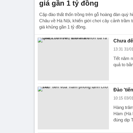
giá gần 1 tỷ đồng
Cặp đào thất thốn trồng trên gỗ hoàng đàn quý
Châu về Hà Nội, khiến giới chơi cây cảnh trầm t
giá khủng gần 1 tỷ đồng.
Chưa đến
13:31 31/0
Tết năm n
quả to bằ
Đào 'tiế
10:15 03/0
Hàng trăm
Hàm (Hà N
đúng dịp 