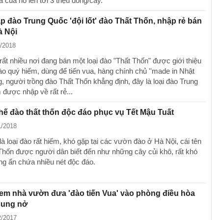
 của nó lên tới 3 triệu đồng/cây.
p đào Trung Quốc 'đội lốt' đào Thất Thốn, nhập rẻ bán
à Nội
2/2018
rất nhiều nơi đang bán một loại đào "Thất Thốn" được giới thiệu
ào quý hiếm, dùng để tiến vua, hàng chính chủ ''made in Nhật
g, người trồng đào Thất Thốn khẳng định, đây là loại đào Trung
được nhập về rất rẻ...
ế đào thất thốn độc đáo phục vụ Tết Mậu Tuất
1/2018
là loại đào rất hiếm, khó gặp tại các vườn đào ở Hà Nội, cái tên
Thốn được người dân biết đến như những cây củi khô, rất khó
ng ẩn chứa nhiều nét độc đáo.
em nhà vườn đưa 'đào tiến Vua' vào phòng điều hòa
bung nở
2/2017