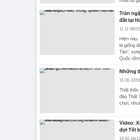
mua dù giá
Tràn ngậ
đắt tại H
11:11 06/0
Hiện nay, 
là giống đ
Tân", son
Quốc rởm 
Những th
15:36 22/0
Thất thốn 
đào Thất 
chơi, như
Video: X
đợi Tết 
15:55 26/1