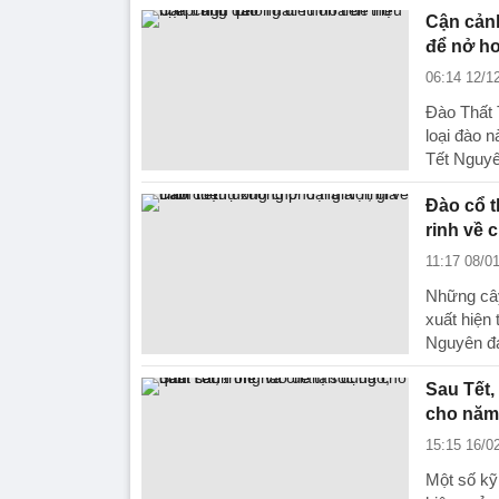
Cận cảnh
để nở ho
06:14 12/1
Đào Thất T
loại đào 
Tết Nguyê
Đào cổ t
rinh về 
11:17 08/0
Những cây
xuất hiện 
Nguyên đ
Sau Tết,
cho năm
15:15 16/0
Một số kỹ 