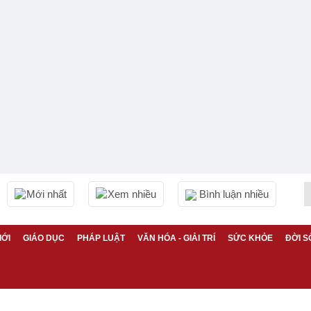
Mới nhất
Xem nhiều
Bình luận nhiều
IỚI
GIÁO DỤC
PHÁP LUẬT
VĂN HÓA - GIẢI TRÍ
SỨC KHỎE
ĐỜI S