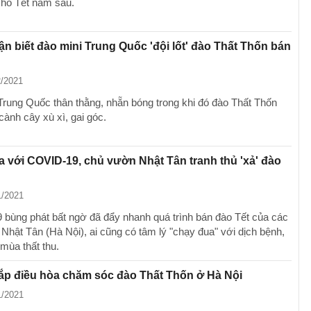
cho Tết năm sau.
n biết đào mini Trung Quốc 'đội lốt' đào Thất Thốn bán
2/2021
Trung Quốc thân thằng, nhẵn bóng trong khi đó đào Thất Thốn
cành cây xù xì, gai góc.
 với COVID-19, chủ vườn Nhật Tân tranh thủ 'xả' đào
1/2021
bùng phát bất ngờ đã đẩy nhanh quá trình bán đào Tết của các
Nhật Tân (Hà Nội), ai cũng có tâm lý "chạy đua" với dịch bệnh,
mùa thất thu.
ắp điều hòa chăm sóc đào Thất Thốn ở Hà Nội
1/2021