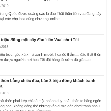
1/2019
Trung Quốc được quảng cáo là đào Thất thốn tiến vua đang bày
 tại các chợ hoa cũng như chợ online.
 triệu đồng một cây đào 'tiến Vua' chơi Tết
2/2018
êu trực, gốc xù xì, lá xanh mướt, hoa đỏ thẫm..., đào thất thốn
n được người chơi hoa Tết đặt hàng từ sớm dù giá cao.
 thốn bằng chiếc đũa, bán 3 triệu đồng khách tranh
ua
2/2018
hất thốn phai kép chỉ có một nhánh duy nhất, thân to bằng ngón
hông hoa, không dáng thế nhưng vẫn được dân chơi tranh nhau