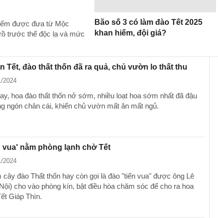
Bão số 3 có làm đào Tết 2025
 hiếm được đưa từ Mộc
khan hiếm, đội giá?
rồ trước thế độc lạ và mức
 Tết, đào thất thốn đã ra quả, chủ vườn lo thất thu
1/2024
ay, hoa đào thất thốn nở sớm, nhiều loạt hoa sớm nhất đã đậu
ng ngón chân cái, khiến chủ vườn mất ăn mất ngủ.
n vua' nằm phòng lạnh chờ Tết
1/2024
 cây đào Thất thốn hay còn gọi là đào "tiến vua" được ông Lê
ội) cho vào phòng kín, bật điều hòa chăm sóc để cho ra hoa
Tết Giáp Thìn.