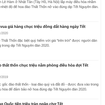
 Lê Hàm ở Nhật Tân (Tây Hồ, Hà Nội) lắp máy điều hòa nhằm
 nhiệt độ để hoa đào Thất Thốn nở vào đúng dịp Tết Nguyên đán.
 vua giá hàng chục triệu đồng đắt hàng ngày Tết
1/2020
 Thất Thốn đặc biệt quý hiếm với giá “trên trời” được người dân
 trong dịp Tết Nguyên đán 2020.
 thất thốn chục triệu nằm phòng điều hòa đợi Tết
2/2019
 gốc đào thất thốn - loại đào quý và đắt đỏ - được đưa vào trong
u hòa để đảm bảo nở hoa đúng dịp Tết Nguyên đán 2020.
g Quốc tiền triệu tràn ngập chợ Tết