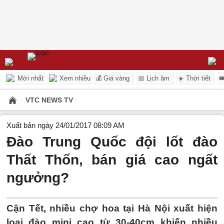
Mới nhất
Xem nhiều
💰 Giá vàng
📅 Lịch âm
☀️ Thời tiết

VTC NEWS TV
Xuất bản ngày 24/01/2017 08:09 AM
Đào Trung Quốc đội lốt đào
Thất Thốn, bán giá cao ngất
ngưởng?
Cận Tết, nhiều chợ hoa tại Hà Nội xuất hiện
loại đào mini cao từ 30-40cm khiến nhiều