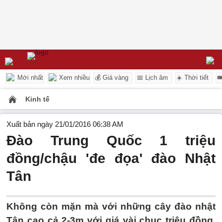
Mới nhất
Xem nhiều
💰 Giá vàng
📅 Lịch âm
☀️ Thời tiết

Kinh tế
Xuất bản ngày 21/01/2016 06:38 AM
Đào Trung Quốc 1 triệu
đồng/chậu 'đe đọa' đào Nhật
Tân
Không còn mặn mà với những cây đào nhật
Tân cao cả 2-3m với giá vài chục triệu đồng,