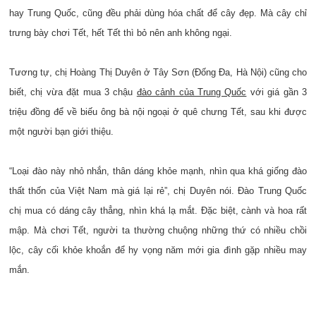
hay Trung Quốc, cũng đều phải dùng hóa chất để cây đẹp. Mà cây chỉ
trưng bày chơi Tết, hết Tết thì bỏ nên anh không ngại.
Tương tự, chị Hoàng Thị Duyên ở Tây Sơn (Đống Đa, Hà Nội) cũng cho
biết, chị vừa đặt mua 3 chậu
đào cảnh của Trung Quốc
với giá gần 3
triệu đồng để về biếu ông bà nội ngoại ở quê chưng Tết, sau khi được
một người bạn giới thiệu.
“Loại đào này nhỏ nhắn, thân dáng khỏe mạnh, nhìn qua khá giống đào
thất thốn của Việt Nam mà giá lại rẻ”, chị Duyên nói. Đào Trung Quốc
chị mua có dáng cây thẳng, nhìn khá lạ mắt. Đặc biệt, cành và hoa rất
mập. Mà chơi Tết, người ta thường chuộng những thứ có nhiều chồi
lộc, cây cối khỏe khoắn để hy vọng năm mới gia đình gặp nhiều may
mắn.