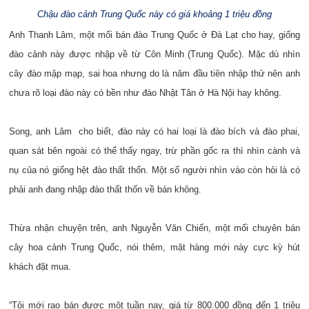
Chậu đào cảnh Trung Quốc này có giá khoảng 1 triệu đồng
Anh Thanh Lâm, một mối bán đào Trung Quốc ở Đà Lạt cho hay, giống
đào cảnh này được nhập về từ Côn Minh (Trung Quốc). Mặc dù nhìn
cây đào mập mạp, sai hoa nhưng do là năm đầu tiên nhập thử nên anh
chưa rõ loại đào này có bền như đào Nhật Tân ở Hà Nội hay không.
Song, anh Lâm cho biết, đào này có hai loại là đào bích và đào phai,
quan sát bên ngoài có thể thấy ngay, trừ phần gốc ra thì nhìn cành và
nụ của nó giống hệt đào thất thốn. Một số người nhìn vào còn hỏi là có
phải anh đang nhập đào thất thốn về bán không.
Thừa nhận chuyện trên, anh Nguyễn Văn Chiến, một mối chuyên bán
cây hoa cảnh Trung Quốc, nói thêm, mặt hàng mới này cực kỳ hút
khách đặt mua.
“Tôi mới rao bán được một tuần nay, giá từ 800.000 đồng đến 1 triệu