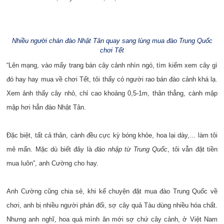
Nhiều người chán đào Nhật Tân quay sang lùng mua đào Trung Quốc
chơi Tết
“Lên mạng, vào mấy trang bán cây cảnh nhìn ngó, tìm kiếm xem cây gì
đó hay hay mua về chơi Tết, tôi thấy có người rao bán đào cảnh khá lạ.
Xem ảnh thấy cây nhỏ, chỉ cao khoảng 0,5-1m, thân thẳng, cành mập
mập hơi hẳn đào Nhật Tân.
Đặc biệt, tất cả thân, cành đều cực kỳ bóng khỏe, hoa lại dày,... làm tôi
mê mẩn. Mặc dù biết đây là
đào nhập từ Trung Quốc
, tôi vẫn đặt tiền
mua luôn”, anh Cường cho hay.
Anh Cường cũng chia sẻ, khi kể chuyện đặt mua đào Trung Quốc về
chơi, anh bị nhiều người phản đối, sợ cây quả Tàu dùng nhiều hóa chất.
Nhưng anh nghĩ, hoa quả mình ăn mới sợ chứ cây cảnh, ở Việt Nam