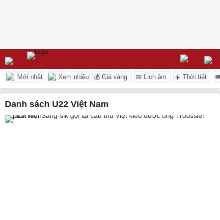
Mới nhất
Xem nhiều
💰 Giá vàng
📅 Lịch âm
☀️ Thời tiết

danh sách U22 Việt Nam