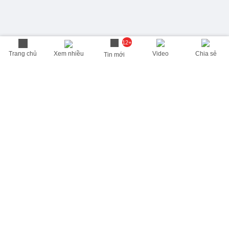
12+
Trang chủ
Xem nhiều
Video
Chia sẻ
Tin mới
THÔNG TIN HỮU ÍCH
Cập nhật nhanh các thông tin được quan tâm mỗi ngày