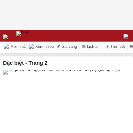
Mới nhất
Xem nhiều
💰 Giá vàng
📅 Lịch âm
☀️ Thời tiết

đặc biệt - Trang 2