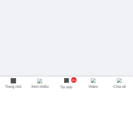
16+
Trang chủ
Xem nhiều
Video
Chia sẻ
Tin mới