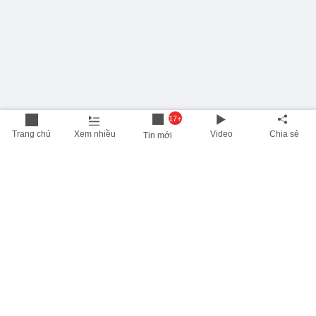
17+
Trang chủ
Xem nhiều
Video
Chia sẻ
Tin mới