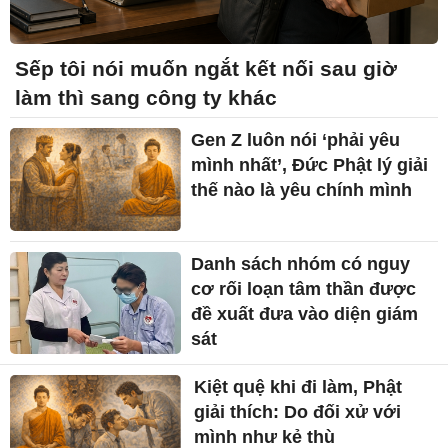
Sếp tôi nói muốn ngắt kết nối sau giờ
làm thì sang công ty khác
Gen Z luôn nói ‘phải yêu
mình nhất’, Đức Phật lý giải
thế nào là yêu chính mình
Danh sách nhóm có nguy
cơ rối loạn tâm thần được
đề xuất đưa vào diện giám
sát
Kiệt quệ khi đi làm, Phật
giải thích: Do đối xử với
mình như kẻ thù