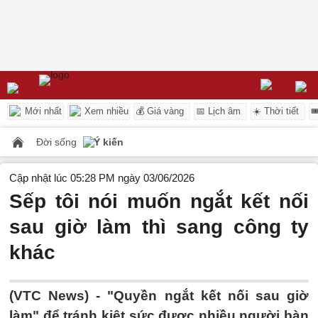
Mới nhất
Xem nhiều
💰 Giá vàng
📅 Lịch âm
☀️ Thời tiết

Đời sống
Ý kiến
Cập nhật lúc 05:28 PM ngày 03/06/2026
Sếp tôi nói muốn ngắt kết nối
sau giờ làm thì sang công ty
khác
(VTC News) -
"Quyền ngắt kết nối sau giờ
làm" để tránh kiệt sức được nhiều người bàn