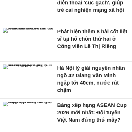
điện thoại 'cục gạch', giúp
trẻ cai nghiện mạng xã hội
Phát hiện thêm 8 hài cốt liệt
sĩ tại hố chôn thứ hai ở
Công viên Lê Thị Riêng
Hà Nội lý giải nguyên nhân
ngõ 42 Giang Văn Minh
ngập tới 40cm, nước rút
chậm
Bảng xếp hạng ASEAN Cup
2026 mới nhất: Đội tuyển
Việt Nam đứng thứ mấy?