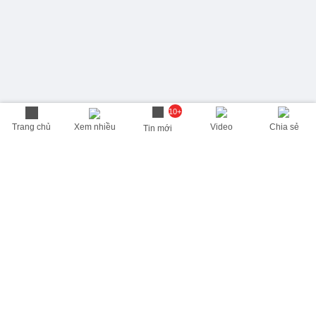
10+
Trang chủ
Xem nhiều
Video
Chia sẻ
Tin mới