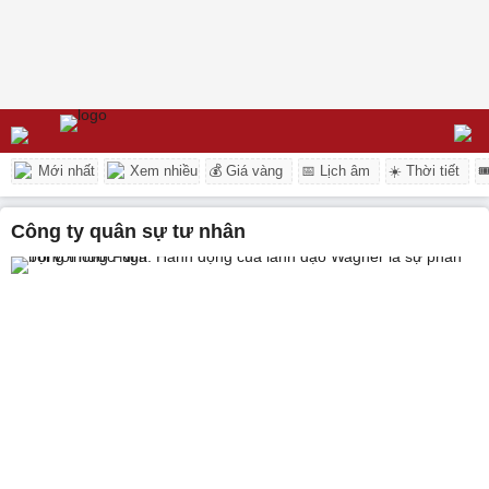
Mới nhất
Xem nhiều
💰 Giá vàng
📅 Lịch âm
☀️ Thời tiết

công ty quân sự tư nhân