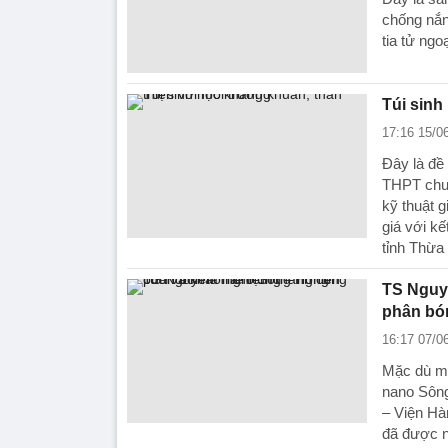
chống nắn
tia tử ngo
Túi sinh
17:16 15/0
Đây là đề
THPT chuy
kỹ thuật g
giá với kế
tỉnh Thừa 
TS Nguy
phân bó
16:17 07/0
Mặc dù mớ
nano Sông
– Viện Hà
đã được n