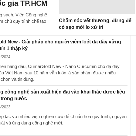
ốc gia TP.HCM
ng sạch, Viện Công nghệ
Chăm sóc vết thương, đừng để
m chủ quy trình chế tạo
có sẹo mới lo xử trí
d New - Giải pháp cho người viêm loét dạ dày vững
tín 1 thập kỷ
2/2024
n lên hàng đầu, CumarGold New - Nano Curcumin cho dạ dày
của Việt Nam sau 10 năm vẫn luôn là sản phẩm được nhiều
 chọn và tin dùng.
 công nghệ sản xuất hiện đại vào khai thác dược liệu
 trong nước
3/2023
p tác với nhiều viện nghiên cứu để chuẩn hóa quy trình, nguyên
xuất và ứng dụng công nghệ mới.