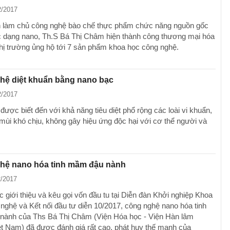
2/2017
 làm chủ công nghệ bào chế thực phẩm chức năng nguồn gốc
 dạng nano, Th.S Bá Thị Châm hiện thành công thương mại hóa
hị trường ủng hộ tới 7 sản phẩm khoa học công nghệ.
hệ diệt khuẩn bằng nano bạc
2/2017
ược biết đến với khả năng tiêu diệt phổ rộng các loài vi khuẩn,
mùi khó chịu, không gây hiệu ứng độc hại với cơ thể người và
hệ nano hóa tinh mầm đậu nành
2/2017
 giới thiệu và kêu gọi vốn đầu tu tại Diễn đàn Khởi nghiệp Khoa
nghệ và Kết nối đầu tư diễn 10/2017, công nghệ nano hóa tinh
ành của Ths Bá Thị Châm (Viện Hóa học - Viện Hàn lâm
 Nam) đã được đánh giá rất cao, phát huy thế mạnh của