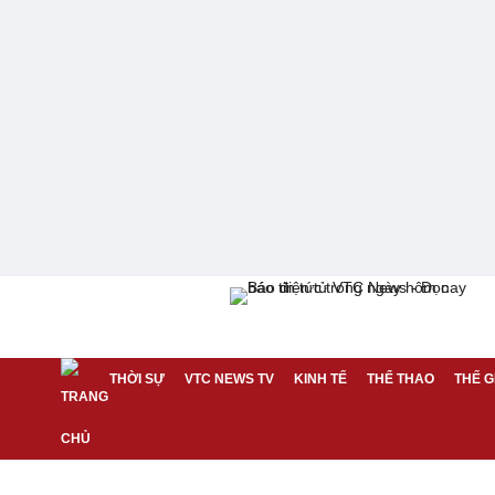
THỜI SỰ
VTC NEWS TV
KINH TẾ
THỂ THAO
THẾ G