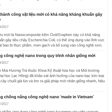
.
thành công vật liệu mới có khả năng kháng khuẩn gây
y
9/2017
liệu mới là Nanocomposite kẽm Oxit/Graphen này có khả năng
ẩn gây tiêu chảy Escherichia Coli, có thể ứng dụng vào lĩnh vực
t bao bì thực phẩm, men gạch và bổ sung vào công nghệ sơn.
g công nghệ nano trong quy trình nhân giống mới
9/2017
n Mai Hương Trà thuộc Khoa Kỹ thuật hóa học và Môi trường
ại học Lạc Hồng) đã khảo sát ảnh hưởng của nano bạc kim loại
 cây chuối già lùn và tìm ra giải pháp mới nhân giống nhanh, hiệu
ng chống nắng công nghệ nano ‘made in Vietnam’
7/2017
n phẩm ứng dụng công nghệ nano lycopene vào viên uoosgn