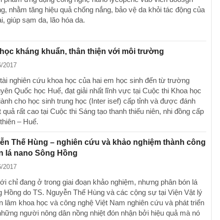
g, nhằm tăng hiệu quả chống nắng, bảo vệ da khỏi tác động của
ại, giúp sạm da, lão hóa da.
 học kháng khuẩn, thân thiện với môi trường
6/2017
 tài nghiên cứu khoa học của hai em học sinh đến từ trường
ên Quốc học Huế, đạt giải nhất lĩnh vực tại Cuộc thi Khoa học
iành cho học sinh trung học (Inter isef) cấp tỉnh và được đánh
t quả rất cao tại Cuộc thi Sáng tạo thanh thiếu niên, nhi đồng cấp
thiên – Huế.
ễn Thế Hùng – nghiên cứu và khảo nghiệm thành công
n lá nano Sông Hồng
6/2017
i chỉ đang ở trong giai đoạn khảo nghiệm, nhưng phân bón lá
 Hồng do TS. Nguyễn Thế Hùng và các cộng sự tại Viện Vật lý
n lâm khoa học và công nghệ Việt Nam nghiên cứu và phát triển
hững người nông dân nồng nhiệt đón nhận bởi hiệu quả mà nó