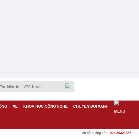
ỐNG
XE
KHOA HỌC CÔNG NGHỆ
CHUYỂN ĐỔI XANH
Liên hệ quảng cáo:
024 36321588