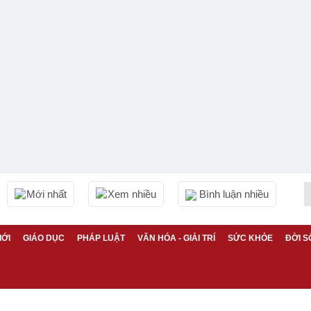
Mới nhất
Xem nhiều
Bình luận nhiều
IỚI
GIÁO DỤC
PHÁP LUẬT
VĂN HÓA - GIẢI TRÍ
SỨC KHỎE
ĐỜI S