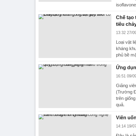
isoflavone
Chế tạo 
tiêu chả
13:32 27/0
Loại vật 
kháng khu
phủ bề mặ
Ứng dụn
16:51 09/0
Giảng viê
(Trường Đ
trên giống
quả.
Viên uố
14:14 19/0
Đây là sả