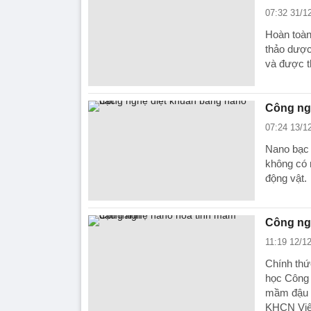
07:32 31/1
Hoàn toàn
thảo dược
và được t
Công ng
07:24 13/1
Nano bạc đ
không có 
động vật.
Công ng
11:19 12/1
Chính thức
học Công 
mầm đậu n
KHCN Việt