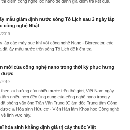
 thí điểm công nghệ lọc nano để đánh giá kiểm tra kết quả.
ấy mẫu giám định nước sông Tô Lịch sau 3 ngày lắp
o công nghệ Nhật
5/2019
y lắp các máy sục khí với công nghệ Nano - Bioreactor, các
a đã lấy mẫu nước trên sông Tô Lịch để kiểm tra.
n mới của công nghệ nano trong thời kỳ phục hưng
o dược
1/2019
 theo xu hướng của nhiều nước trên thế giới, Việt Nam ngày
 tâm nhiều hơn đến ứng dụng của công nghệ nano trong y
đã phỏng vấn ông Trần Văn Trung (Giám đốc Trung tâm Công
dược & Hóa sinh Hữu cơ - Viện Hàn lâm Khoa học Công nghệ
 về lĩnh vực này.
sĩ hóa sinh khẳng định giá trị cây thuốc Việt