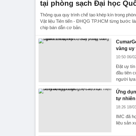
tại phòng sạch Đại học Qu
Thông qua quy trình chế tạo khép kín trong phò
Vật liệu Tiên tiến - ĐHQG TP.HCM từng bước là
chip bán dẫn cơ bản.
CumarGol
vàng uy 
10:50 06/0
Đặt uy tí
đầu tiên 
người lựa
Ứng dụng
tự nhiên
18:26 18/0
IMC đã hợ
liệu sản 