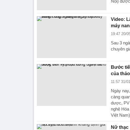
Nội) được
Video: L
máy nan
19:47 20/0
Sau 3 ngà
chuyên gi
Bước tiế
của thả
11:57 31/0
Ngày nay,
càng quan
dược, PV 
nghệ Hóa 
Việt Nam)
Nữ thạc 