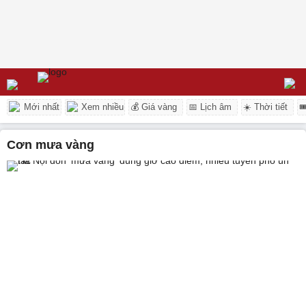
Mới nhất
Xem nhiều
💰 Giá vàng
📅 Lịch âm
☀️ Thời tiết

cơn mưa vàng