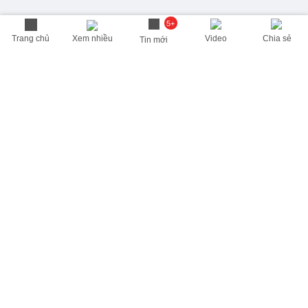
5+
Trang chủ
Xem nhiều
Video
Chia sẻ
Tin mới
THÔNG TIN HỮU ÍCH
Cập nhật nhanh các thông tin được quan tâm mỗi ngày
Lịch âm hôm nay