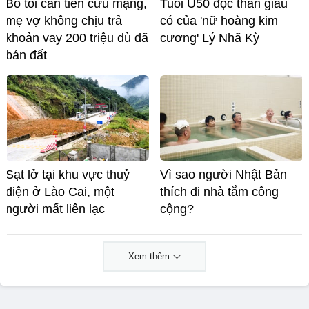
Bố tôi cần tiền cứu mạng,
Tuổi U50 độc thân giàu
mẹ vợ không chịu trả
có của 'nữ hoàng kim
khoản vay 200 triệu dù đã
cương' Lý Nhã Kỳ
bán đất
Sạt lở tại khu vực thuỷ
Vì sao người Nhật Bản
điện ở Lào Cai, một
thích đi nhà tắm công
người mất liên lạc
cộng?
Xem thêm