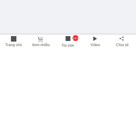
14+
Trang chủ
Xem nhiều
Video
Chia sẻ
Tin mới
THÔNG TIN HỮU ÍCH