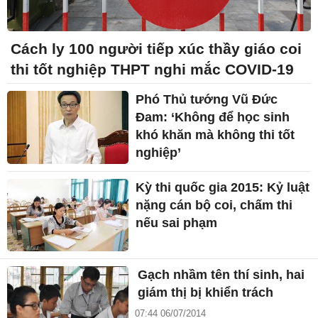
Cách ly 100 người tiếp xúc thầy giáo coi
thi tốt nghiệp THPT nghi mắc COVID-19
Phó Thủ tướng Vũ Đức
Đam: ‘Không để học sinh
khó khăn mà không thi tốt
nghiệp’
Kỳ thi quốc gia 2015: Kỷ luật
nặng cán bộ coi, chấm thi
nếu sai phạm
Gạch nhầm tên thí sinh, hai
giám thị bị khiển trách
07:44 06/07/2014