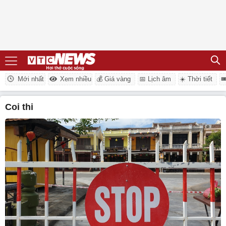
Mới nhất
Xem nhiều
💰 Giá vàng
📅 Lịch âm
☀️ Thời tiết

coi thi